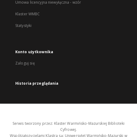
Umowa licencyjna niewyłączna - wzór
Klaster WMBC
Statystyki
Konto użytkownika
Zaloguj się
Historia przeglądania
Serwis tworzony przez: Klaster Warmińsko-Mazurskiej Biblioteki
Cyfrowej.
Współzałożycielami Klastra są: Uniwersytet Warmińsko-Mazurski w