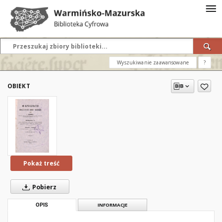
Wyszukiwanie zaawansowane
?
OBIEKT
Pokaż treść
Pobierz
OPIS
INFORMACJE