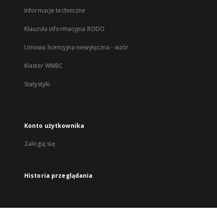
Informacje techniczne
Klauzula informacyjna RODO
Umowa licencyjna niewyłączna - wzór
Klaster WMBC
Statystyki
Konto użytkownika
Zaloguj się
Historia przeglądania