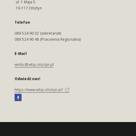
ul. 1 Maja 5
10-117 Olsztyn
Telefon
089 524 90 32 (sekretariat)
089 524 90 48 (Pracownia Regionalna)
E-Mail
wmbc@wbp.olsztyn.pl
Odwiedź nas!
https://www.wbp.olsztyn.pl/