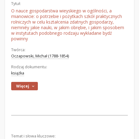
Tytuł:
O nauce gospodarstwa wieyskiego w ogólności, a
mianowicie: o potrzebie i pożytkach szkół praktycznych
rolniczych w celu kształcenia zdatnych gospodarzy,
niemniéy jakie nauki, w jakim obrębie, i jakim sposobem
w instytutach podobnego rodzaju wykładane bydź
powinny
Twórca:
Oczapowski, Michał (1788-1854)
Rodzaj dokumentu:
książka
Więcej
Temat i słowa kluczowe: