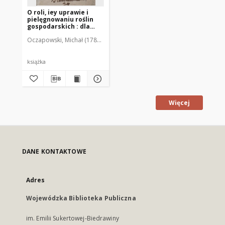
O roli, iey uprawie i
pielęgnowaniu roślin
gospodarskich : dla
użycia po szkołach
Oczapowski, Michał (1788-1854)
powiatowych w
Wydziale Uniwersytetu
Wileńskiego
książka
Więcej
DANE KONTAKTOWE
Adres
Wojewódzka Biblioteka Publiczna
im. Emilii Sukertowej-Biedrawiny