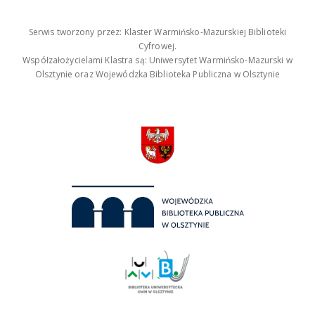
Serwis tworzony przez: Klaster Warmińsko-Mazurskiej Biblioteki
Cyfrowej.
Współzałożycielami Klastra są: Uniwersytet Warmińsko-Mazurski w
Olsztynie oraz Wojewódzka Biblioteka Publiczna w Olsztynie