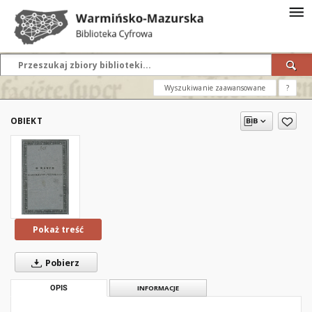
Wyszukiwanie zaawansowane
?
OBIEKT
Pokaż treść
Pobierz
OPIS
INFORMACJE