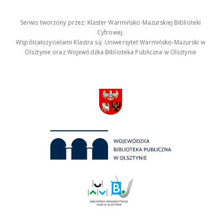
Serwis tworzony przez: Klaster Warmińsko-Mazurskiej Biblioteki
Cyfrowej.
Współzałożycielami Klastra są: Uniwersytet Warmińsko-Mazurski w
Olsztynie oraz Wojewódzka Biblioteka Publiczna w Olsztynie