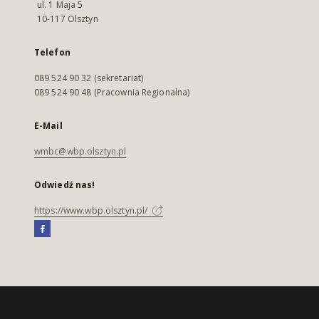
ul. 1 Maja 5
10-117 Olsztyn
Telefon
089 524 90 32 (sekretariat)
089 524 90 48 (Pracownia Regionalna)
E-Mail
wmbc@wbp.olsztyn.pl
Odwiedź nas!
https://www.wbp.olsztyn.pl/