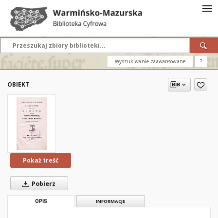
Wyszukiwanie zaawansowane
?
OBIEKT
Pokaż treść
Pobierz
OPIS
INFORMACJE