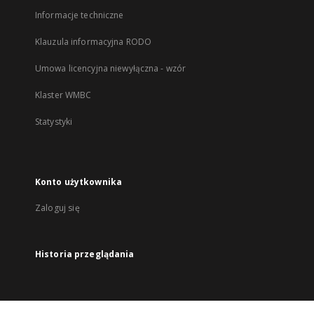
Informacje techniczne
Klauzula informacyjna RODO
Umowa licencyjna niewyłączna - wzór
Klaster WMBC
Statystyki
Konto użytkownika
Zaloguj się
Historia przeglądania