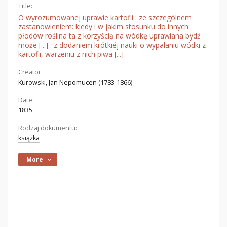
Title:
O wyrozumowanej uprawie kartofli : ze szczególnem
zastanowieniem: kiedy i w jakim stosunku do innych
płodów roślina ta z korzyścią na wódkę uprawiana bydź
może [...] : z dodaniem krótkiéj nauki o wypalaniu wódki z
kartofli, warzeniu z nich piwa [...]
Creator:
Kurowski, Jan Nepomucen (1783-1866)
Date:
1835
Rodzaj dokumentu:
książka
More