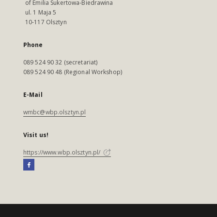
of Emilia Sukertowa-Biedrawina
ul. 1 Maja 5
10-117 Olsztyn
Phone
089 524 90 32 (secretariat)
089 524 90 48 (Regional Workshop)
E-Mail
wmbc@wbp.olsztyn.pl
Visit us!
https://www.wbp.olsztyn.pl/