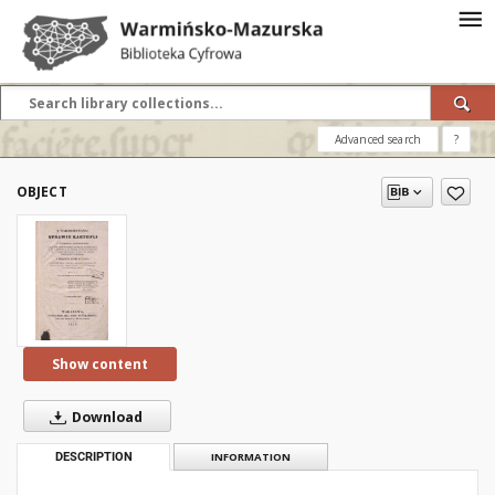
Advanced search
?
OBJECT
Show content
Download
DESCRIPTION
INFORMATION