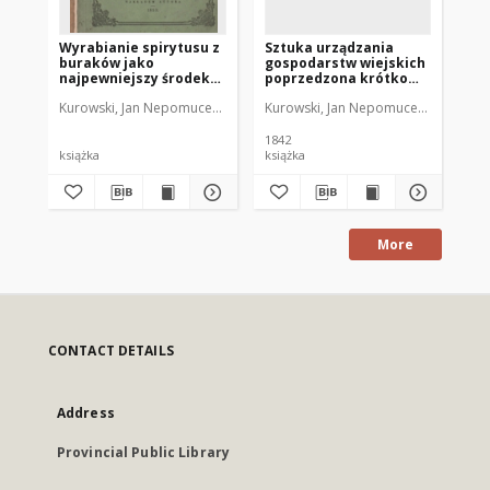
Wyrabianie spirytusu z
Sztuka urządzania
Sz
buraków jako
gospodarstw wiejskich
go
najpewniejszy środek
poprzedzona krótko
po
produkowania tanio
zebraną nauką
ze
Kurowski, Jan Nepomucen (1783-1866)
Kurowski, Jan Nepomucen (1783-186
Kur
mięsa, a zarazem
gospodarstwa
go
znacznego
wiejskiego. T. 1, cz. 3, O
wie
powiększenia zbioru
uprawie roślin
na
1842
183
zboża : rzecz zebrana z
książka
książka
ksi
najnowszych
doświadczeń za granicą
i w kraju naszym w tej
fabrykacyi
poczynionych
More
CONTACT DETAILS
Address
Provincial Public Library