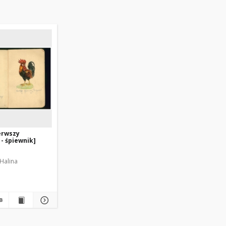
erwszy
- śpiewnik]
Halina