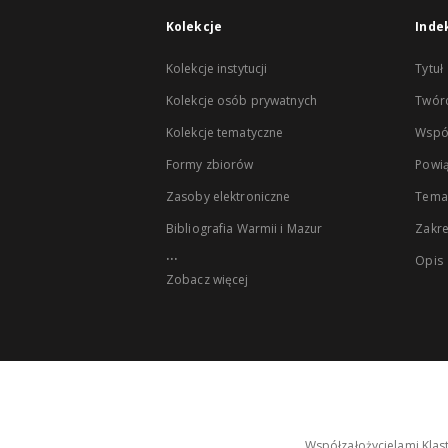
Kolekcje
Inde
Kolekcje instytucji
Tytuł
Kolekcje osób prywatnych
Twór
Kolekcje tematyczne
Wspó
Formy zbiorów
Powią
Zasoby elektroniczne
Tema
Bibliografia Warmii i Mazur
Zakr
...
Opis
Zobacz więcej
Współzałożycielami Klas