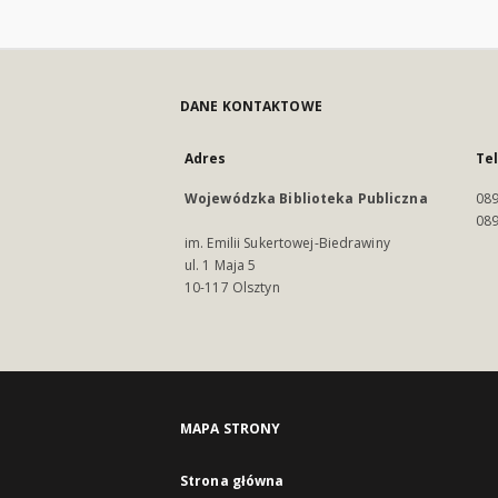
DANE KONTAKTOWE
Adres
Te
Wojewódzka Biblioteka Publiczna
089
089
im. Emilii Sukertowej-Biedrawiny
ul. 1 Maja 5
10-117 Olsztyn
MAPA STRONY
Strona główna