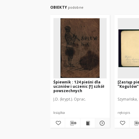
OBIEKTY
podobne
Śpiewnik : 124 pieśni dla
[Zastęp pi
uczniów i uczenic [!] szkół
"Kogutów" 
powszechnych
J.D. (krypt.). Oprac.
Szymańska, 
książka
rękopis