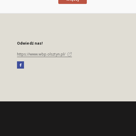
Odwiedź nas!
https://www.wbp.olsztyn.pl/