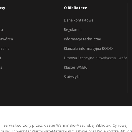
ksy
O Bibliotece
Dane kontaktowe
ca
Regulamin
łtwórca
Informacje techniczne
zanie
Klauzula informacyjna RODO
t
Umowa licencyjna niewyłączna - wzór
es
Klaster WMBC
Statystyki
Serwis tworzony przez: Klaster Warmińsko-Mazurskiej Biblioteki Cyfrowej.
tra są: Uniwersytet Warmińsko-Mazurski w Olsztynie oraz Wojewódzka Bibliote