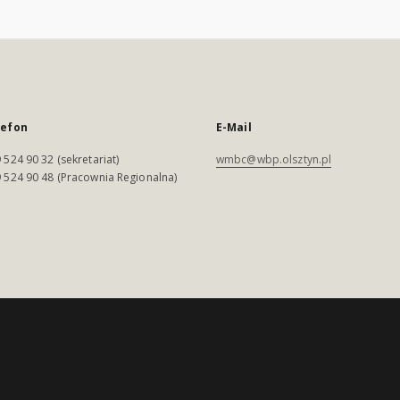
lefon
E-Mail
 524 90 32 (sekretariat)
wmbc@wbp.olsztyn.pl
 524 90 48 (Pracownia Regionalna)