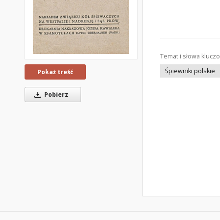
Temat i słowa klucz
Śpiewniki polskie
Pokaż treść
Pobierz