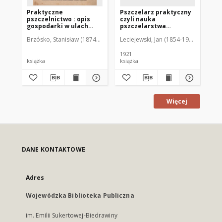
Praktyczne
Pszczelarz praktyczny
Ul
pszczelnictwo : opis
czyli nauka
bu
gospodarki w ulach
pszczelarstwa
warszawskich i
postępowego w
Brzósko, Stanisław (1874-1936)
Leciejewski, Jan (1854-1929)
Cib
kószkach z
zwięzłem streszczeniu
nadstawkami
1921
192
książka
książka
ksi
Więcej
DANE KONTAKTOWE
Adres
Wojewódzka Biblioteka Publiczna
im. Emilii Sukertowej-Biedrawiny