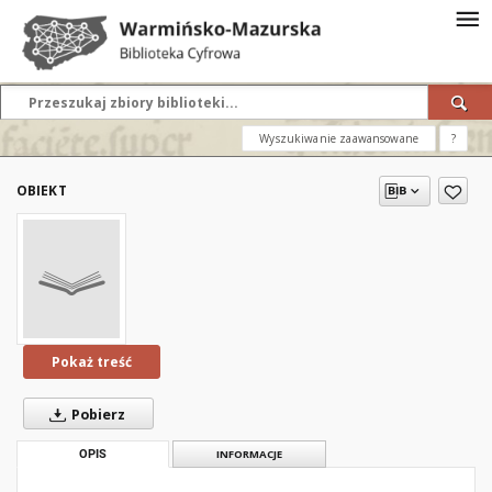
Wyszukiwanie zaawansowane
?
OBIEKT
Pokaż treść
Pobierz
OPIS
INFORMACJE