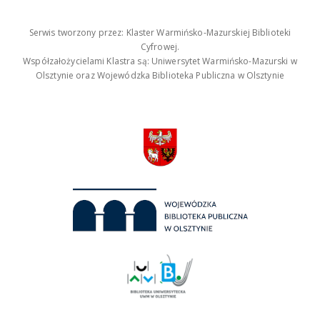
Serwis tworzony przez: Klaster Warmińsko-Mazurskiej Biblioteki
Cyfrowej.
Współzałożycielami Klastra są: Uniwersytet Warmińsko-Mazurski w
Olsztynie oraz Wojewódzka Biblioteka Publiczna w Olsztynie