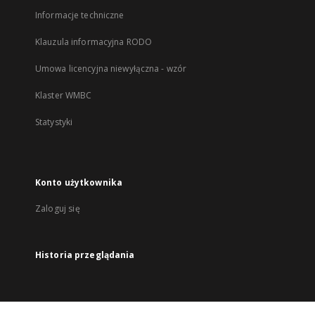
Informacje techniczne
Klauzula informacyjna RODO
Umowa licencyjna niewyłączna - wzór
Klaster WMBC
Statystyki
Konto użytkownika
Zaloguj się
Historia przeglądania