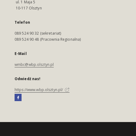
ul. 1 Maja 5
10-117 Olsztyn
Telefon
089 524 90 32 (sekretariat)
089 524 90 48 (Pracownia Regionalna)
E-Mail
wmbc@wbp.olsztyn.pl
Odwiedź nas!
https://www.wbp.olsztyn.pl/