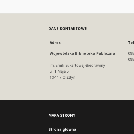
DANE KONTAKTOWE
Adres
Te
Wojewódzka Biblioteka Publiczna
089
089
im. Emilii Sukertowej-Biedrawiny
ul. 1 Maja 5
10-117 Olsztyn
MAPA STRONY
Strona główna