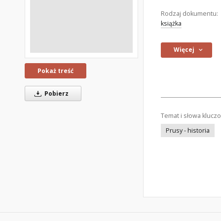
Rodzaj dokumentu:
książka
Więcej
Pokaż treść
Pobierz
Temat i słowa klucz
Prusy - historia