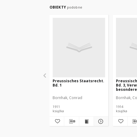
OBIEKTY
podobne
Preussisches Staatsrecht.
Preussisch
Bd. 1
Bd. 3, Ver
besonderer
Bornhak, Conrad
Bornhak, C
1911
1914
książka
książka