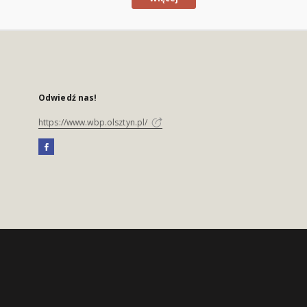
Odwiedź nas!
https://www.wbp.olsztyn.pl/