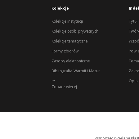
Kolekcje
Inde
Kolekcje instytucji
Tytuł
Kolekcje osób prywatnych
Twór
Kolekcje tematyczne
Wspó
Formy zbiorów
Powią
Zasoby elektroniczne
Tema
Bibliografia Warmii i Mazur
Zakr
...
Opis
Zobacz więcej
Współzałożycielami Klas