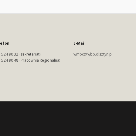
lefon
E-Mail
 524 90 32 (sekretariat)
wmbc@wbp.olsztyn.pl
 524 90 48 (Pracownia Regionalna)