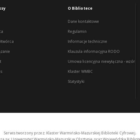
ksy
O Bibliotece
Dane kontaktowe
ca
Regulamin
łtwórca
Informacje techniczne
zanie
Klauzula informacyjna RODO
t
Umowa licencyjna niewyłączna - wzór
es
Klaster WMBC
Statystyki
Serwis tworzony przez: Klaster Warmińsko-Mazurskiej Biblioteki Cyfrowej.
tra są: Uniwersytet Warmińsko-Mazurski w Olsztynie oraz Wojewódzka Bibliote