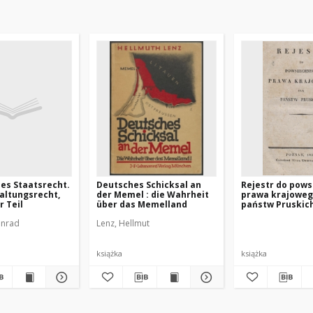
es Staatsrecht.
Deutsches Schicksal an
Rejestr do pow
waltungsrecht,
der Memel : die Wahrheit
prawa krajoweg
 Teil
über das Memelland
państw Pruskic
onrad
Lenz, Hellmut
książka
książka