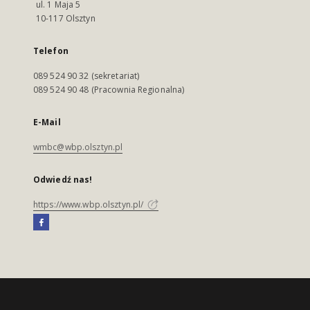
ul. 1 Maja 5
10-117 Olsztyn
Telefon
089 524 90 32 (sekretariat)
089 524 90 48 (Pracownia Regionalna)
E-Mail
wmbc@wbp.olsztyn.pl
Odwiedź nas!
https://www.wbp.olsztyn.pl/