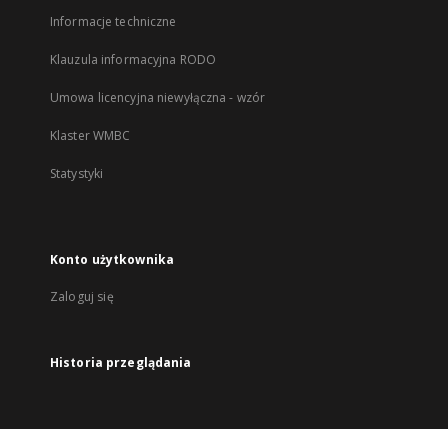
Informacje techniczne
Klauzula informacyjna RODO
Umowa licencyjna niewyłączna - wzór
Klaster WMBC
Statystyki
Konto użytkownika
Zaloguj się
Historia przeglądania