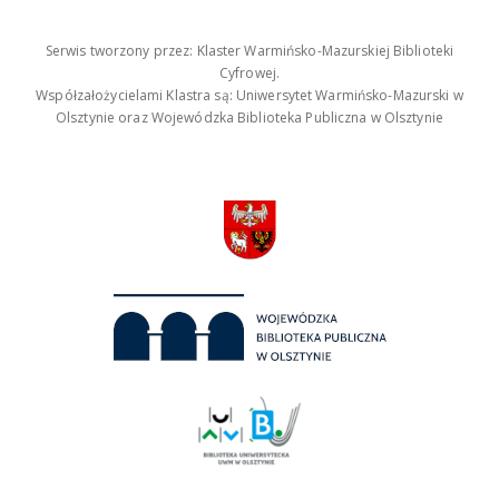
Serwis tworzony przez: Klaster Warmińsko-Mazurskiej Biblioteki
Cyfrowej.
Współzałożycielami Klastra są: Uniwersytet Warmińsko-Mazurski w
Olsztynie oraz Wojewódzka Biblioteka Publiczna w Olsztynie