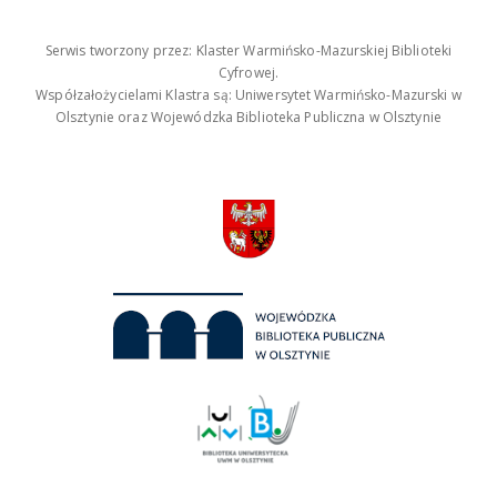
Serwis tworzony przez: Klaster Warmińsko-Mazurskiej Biblioteki
Cyfrowej.
Współzałożycielami Klastra są: Uniwersytet Warmińsko-Mazurski w
Olsztynie oraz Wojewódzka Biblioteka Publiczna w Olsztynie