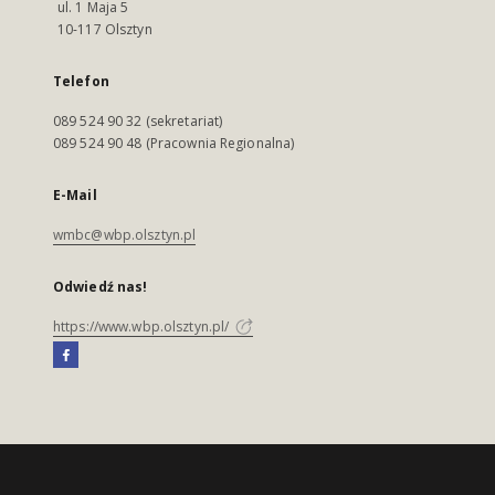
ul. 1 Maja 5
10-117 Olsztyn
Telefon
089 524 90 32 (sekretariat)
089 524 90 48 (Pracownia Regionalna)
E-Mail
wmbc@wbp.olsztyn.pl
Odwiedź nas!
https://www.wbp.olsztyn.pl/