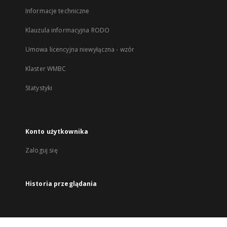
Informacje techniczne
Klauzula informacyjna RODO
Umowa licencyjna niewyłączna - wzór
Klaster WMBC
Statystyki
Konto użytkownika
Zaloguj się
Historia przeglądania