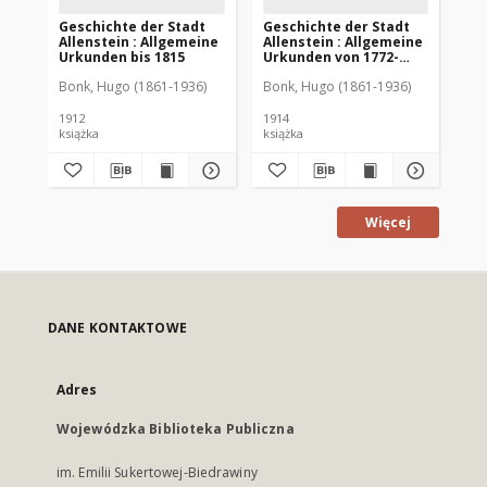
Geschichte der Stadt
Geschichte der Stadt
Ge
Allenstein : Allgemeine
Allenstein : Allgemeine
Al
Urkunden bis 1815
Urkunden von 1772-
Ur
1913
19
Bonk, Hugo (1861-1936)
Bonk, Hugo (1861-1936)
Bon
1912
1914
191
książka
książka
ksi
Więcej
DANE KONTAKTOWE
Adres
Wojewódzka Biblioteka Publiczna
im. Emilii Sukertowej-Biedrawiny