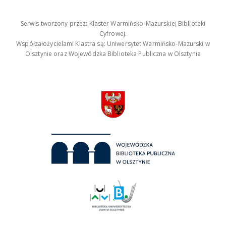
Serwis tworzony przez: Klaster Warmińsko-Mazurskiej Biblioteki
Cyfrowej.
Współzałożycielami Klastra są: Uniwersytet Warmińsko-Mazurski w
Olsztynie oraz Wojewódzka Biblioteka Publiczna w Olsztynie