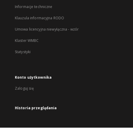
Informacje techniczne
Klauzula informacyjna RODO
Umowa licencyjna niewyłączna - wzór
Klaster WMBC
Statystyki
Konto użytkownika
Zaloguj się
Historia przeglądania