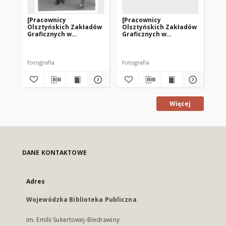
[Pracownicy
[Pracownicy
[P
Olsztyńskich Zakładów
Olsztyńskich Zakładów
Ol
Graficznych w
Graficznych w
Gr
pochodzie
pochodzie
po
pierwszomajowym. 1]
pierwszomajowym. 2]
pi
fotografia
fotografia
fot
Więcej
DANE KONTAKTOWE
Adres
Wojewódzka Biblioteka Publiczna
im. Emilii Sukertowej-Biedrawiny