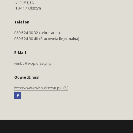
ul. 1 Maja 5
10-117 Olsztyn
Telefon
089 524 90 32 (sekretariat)
089 524 90 48 (Pracownia Regionalna)
E-Mail
wmbc@wbp.olsztyn.pl
Odwiedź nas!
https://www.wbp.olsztyn.pl/