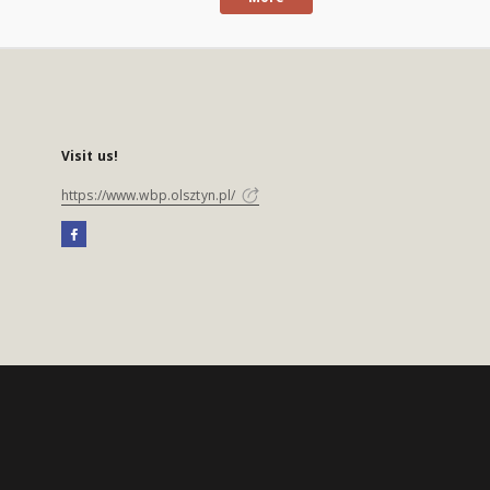
Visit us!
https://www.wbp.olsztyn.pl/