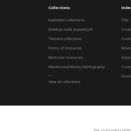
Collections
Inde
Institution collections
Title
Kolekcje osób prywatnych
Creat
Themed collections
Contr
Forms of resources
Relat
Electronic resources
Subje
Warmia and Mazury bibliography
Cove
...
Descr
View all collections
The co-founders of the