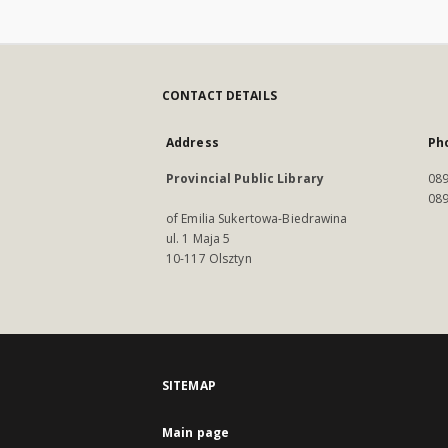
CONTACT DETAILS
Address
Ph
Provincial Public Library
089
089
of Emilia Sukertowa-Biedrawina
ul. 1 Maja 5
10-117 Olsztyn
SITEMAP
Main page