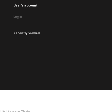
User's account
Log in
Recently viewed
lic Library in Olsztyn.