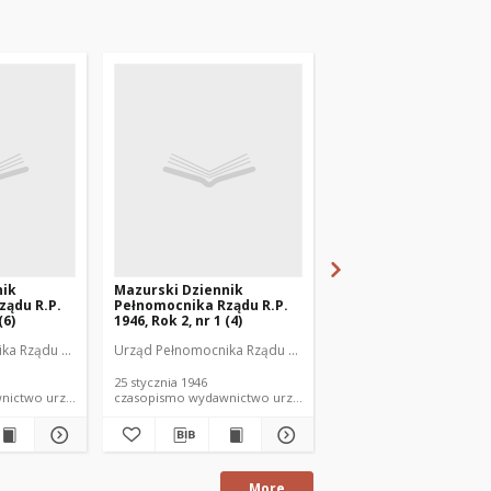
nik
Mazurski Dziennik
Amtsblatt der Königl
ządu R.P.
Pełnomocnika Rządu R.P.
Regierung zu Allenste
(6)
1946, Rok 2, nr 1 (4)
1912 Jg. 8, Stück 1
a Rządu R.P. w Olsztynie
Urząd Pełnomocnika Rządu R.P. w Olsztynie
Regierungsbezirk Allens
25 stycznia 1946
mo wydawnictwo urzędowe
czasopismo wydawnictwo urzędowe
czasopismo
More