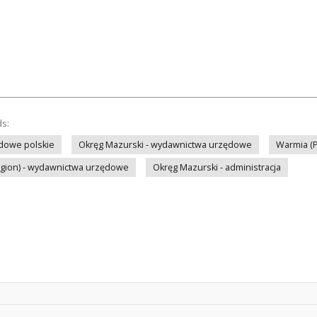
ds:
dowe polskie
Okręg Mazurski - wydawnictwa urzędowe
Warmia (P
region) - wydawnictwa urzędowe
Okręg Mazurski - administracja