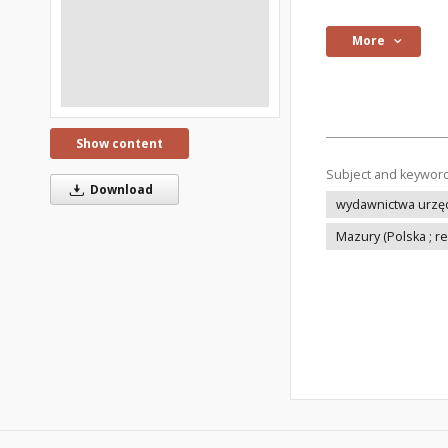
More
Show content
Subject and keywor
Download
wydawnictwa urzę
Mazury (Polska ; 