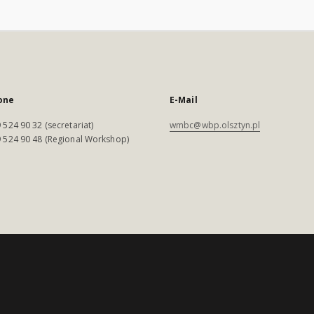
one
E-Mail
 524 90 32 (secretariat)
wmbc@wbp.olsztyn.pl
 524 90 48 (Regional Workshop)