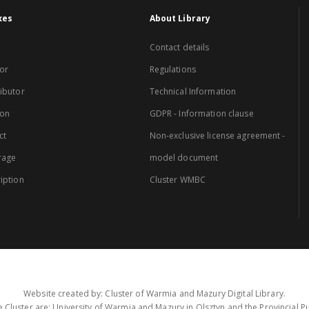
xes
About Library
Contact details
or
Regulations
ibutor
Technical Information
ion
GDPR - Information clause
ct
Non-exclusive license agreement -
rage
model document
iption
Cluster WMBC
Website created by: Cluster of Warmia and Mazury Digital Library.
 Cluster are: University of Warmia and Mazury in Olsztyn and the Provincial Pub