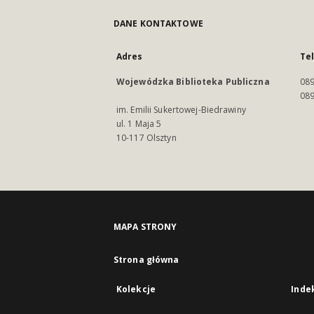
DANE KONTAKTOWE
Adres
Te
Wojewódzka Biblioteka Publiczna
089
089
im. Emilii Sukertowej-Biedrawiny
ul. 1 Maja 5
10-117 Olsztyn
MAPA STRONY
Strona główna
Kolekcje
Inde