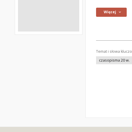
Więcej
Temat i słowa klucz
czasopisma 20 w.