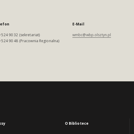
lefon
E-Mail
 524 90 32 (sekretariat)
wmbc@wbp.olsztyn.pl
 524 90 48 (Pracownia Regionalna)
ksy
O Bibliotece