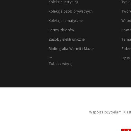
Kolekcje instytucji
Tytuł
Kolekcje osób prywatnych
Twór
Kolekcje tematyczne
Wspó
Formy zbiorów
Powią
Zasoby elektroniczne
Tema
Bibliografia Warmii i Mazur
Zakr
...
Opis
Zobacz więcej
Współzałożycielami Klas