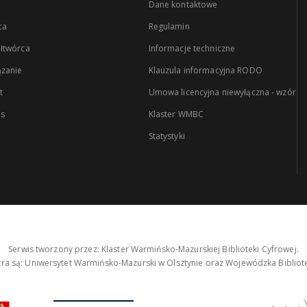
Dane kontaktowe
ca
Regulamin
łtwórca
Informacje techniczne
zanie
Klauzula informacyjna RODO
t
Umowa licencyjna niewyłączna - wzór
es
Klaster WMBC
Statystyki
Serwis tworzony przez: Klaster Warmińsko-Mazurskiej Biblioteki Cyfrowej.
tra są: Uniwersytet Warmińsko-Mazurski w Olsztynie oraz Wojewódzka Bibliote