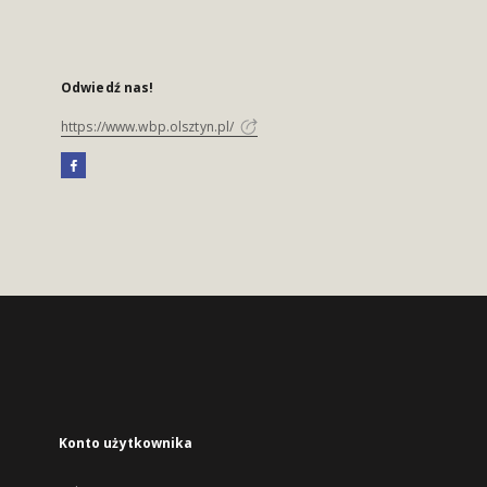
Odwiedź nas!
https://www.wbp.olsztyn.pl/
Konto użytkownika