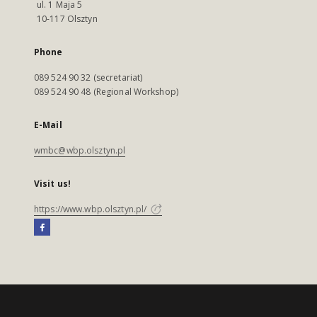
ul. 1 Maja 5
10-117 Olsztyn
Phone
089 524 90 32 (secretariat)
089 524 90 48 (Regional Workshop)
E-Mail
wmbc@wbp.olsztyn.pl
Visit us!
https://www.wbp.olsztyn.pl/