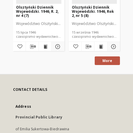
Olsztyński Dziennik
Olsztyński Dziennik
Ol
Wojewódzki. 1946, R. 2,
Wojewódzki. 1946, Rok
Wo
nr 4 (7)
2, nr 5 (8)
2, 
Województwo Olsztyńskie (Polska). Urząd Wojewódzki.
Województwo Olsztyńskie (Polska).
Województwo 
Woj
15 lipca 1946
15 września 1946
10 
czasopismo wydawnictwo urzędowe
czasopismo wydawnictwo urzędowe
More
CONTACT DETAILS
Address
Provincial Public Library
of Emilia Sukertowa-Biedrawina