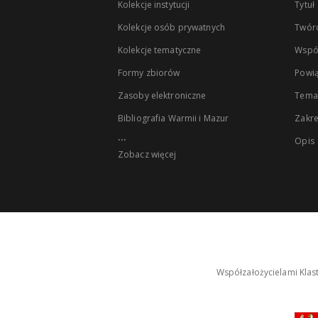
Kolekcje instytucji
Tytuł
Kolekcje osób prywatnych
Twór
Kolekcje tematyczne
Wspó
Formy zbiorów
Powią
Zasoby elektroniczne
Tema
Bibliografia Warmii i Mazur
Zakr
...
Opis
Zobacz więcej
Współzałożycielami Klas