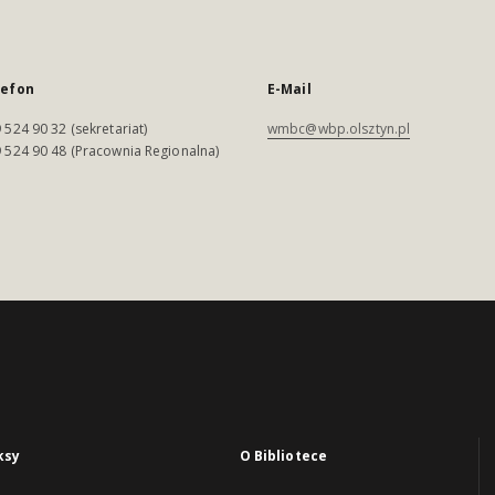
lefon
E-Mail
 524 90 32 (sekretariat)
wmbc@wbp.olsztyn.pl
 524 90 48 (Pracownia Regionalna)
ksy
O Bibliotece