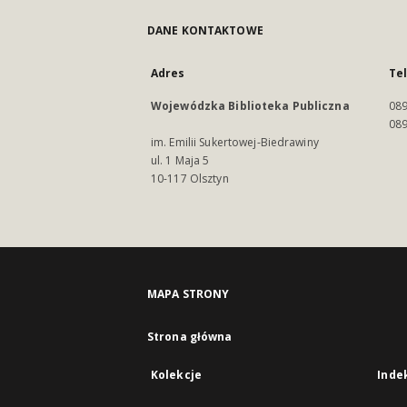
DANE KONTAKTOWE
Adres
Te
Wojewódzka Biblioteka Publiczna
089
089
im. Emilii Sukertowej-Biedrawiny
ul. 1 Maja 5
10-117 Olsztyn
MAPA STRONY
Strona główna
Kolekcje
Inde