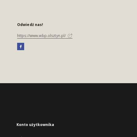
Odwiedź nas!
https://www.wbp.olsztyn.pl/
Konto użytkownika