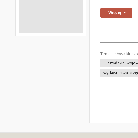
Więcej
Temat i słowa klucz
Olsztyńskie, woj
wydawnictwa urzę