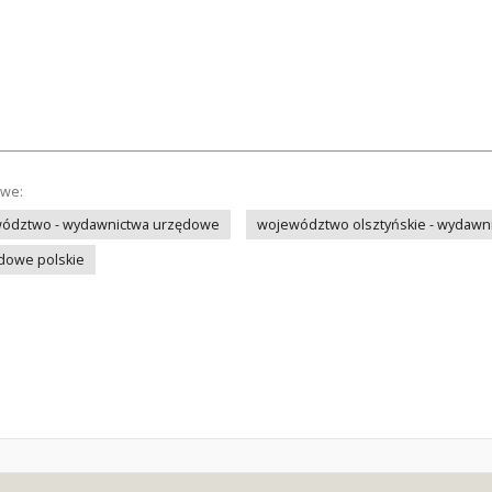
owe:
ewództwo - wydawnictwa urzędowe
województwo olsztyńskie - wydawn
dowe polskie