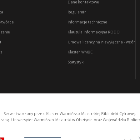
Dane kontaktowe
ca
Regulamin
łtwórca
Informacje techniczne
zanie
Klauzula informacyjna RODO
t
Umowa licencyjna niewyłączna - wzór
es
Klaster WMBC
Statystyki
Serwis tworzony przez: Klaster Warmińsko-Mazurskiej Biblioteki Cyfrowej.
tra są: Uniwersytet Warmińsko-Mazurski w Olsztynie oraz Wojewódzka Bibliote