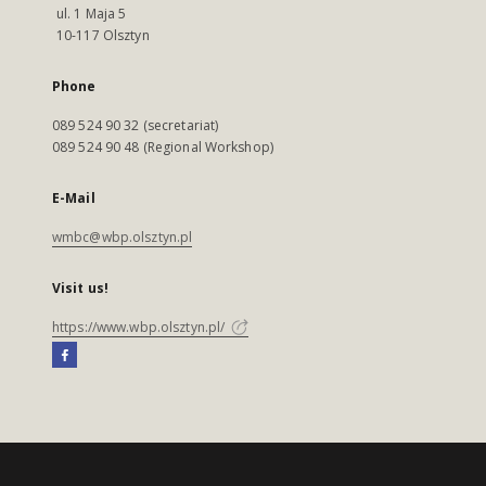
ul. 1 Maja 5
10-117 Olsztyn
Phone
089 524 90 32 (secretariat)
089 524 90 48 (Regional Workshop)
E-Mail
wmbc@wbp.olsztyn.pl
Visit us!
https://www.wbp.olsztyn.pl/