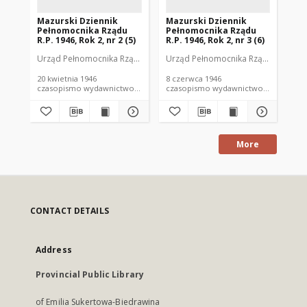
Mazurski Dziennik
Mazurski Dziennik
Ma
Pełnomocnika Rządu
Pełnomocnika Rządu
Pe
R.P. 1946, Rok 2, nr 2 (5)
R.P. 1946, Rok 2, nr 3 (6)
R.P
Urząd Pełnomocnika Rządu R.P. w Olsztynie
Urząd Pełnomocnika Rządu R.P. w Ol
Urz
20 kwietnia 1946
8 czerwca 1946
1 l
czasopismo wydawnictwo urzędowe
czasopismo wydawnictwo urzędowe
More
CONTACT DETAILS
Address
Provincial Public Library
of Emilia Sukertowa-Biedrawina