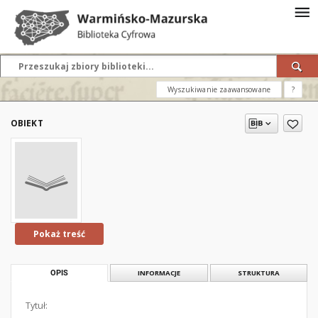
Wyszukiwanie zaawansowane
?
OBIEKT
Pokaż treść
OPIS
INFORMACJE
STRUKTURA
Tytuł: