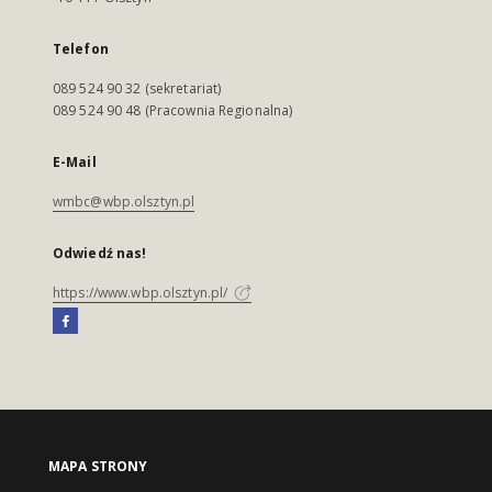
Telefon
089 524 90 32 (sekretariat)
089 524 90 48 (Pracownia Regionalna)
E-Mail
wmbc@wbp.olsztyn.pl
Odwiedź nas!
https://www.wbp.olsztyn.pl/
MAPA STRONY