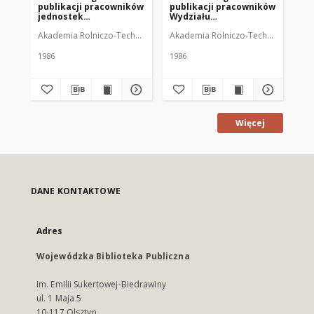
publikacji pracowników
publikacji pracowników
pu
jednostek
Wydziału
Wy
pozawydziałowych ART
Mechanicznego ART w
Zo
Akademia Rolniczo-Techniczna W Olsztynie
Akademia Rolniczo-Techniczna W Ol
Strzyż Magdalena
Aka
w Olsztynie za lata
Olsztynie za lata 1980-
Ols
1980-1984
1986
19
1986
1986
198
Więcej
DANE KONTAKTOWE
Adres
Wojewódzka Biblioteka Publiczna
im. Emilii Sukertowej-Biedrawiny
ul. 1 Maja 5
10-117 Olsztyn