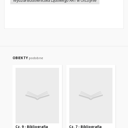
Wydział Budownictwa Lądowego ART w Olsztynie
OBIEKTY
podobne
Cz. 9 - Bibliografia
Cz. 7 - Bibliografia
Cz.