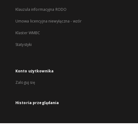
Klauzula informacyjna RODO
Umowa licencyjna niewyłączna - wzór
Klaster WMBC
Statystyki
Konto użytkownika
Zaloguj się
Historia przeglądania