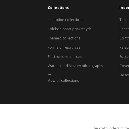
Collections
Inde
Institution collections
Title
Kolekcje osób prywatnych
Creat
Themed collections
Contr
Forms of resources
Relat
Electronic resources
Subje
Warmia and Mazury bibliography
Cove
...
Descr
View all collections
The co-founders of the