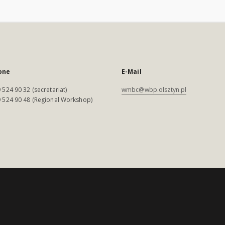
one
E-Mail
 524 90 32 (secretariat)
wmbc@wbp.olsztyn.pl
 524 90 48 (Regional Workshop)