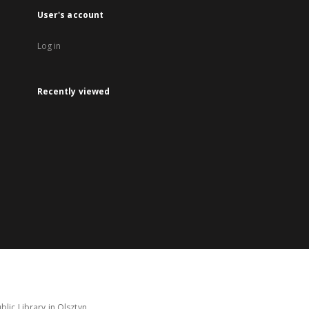
User's account
Log in
Recently viewed
lic Library in Olsztyn.