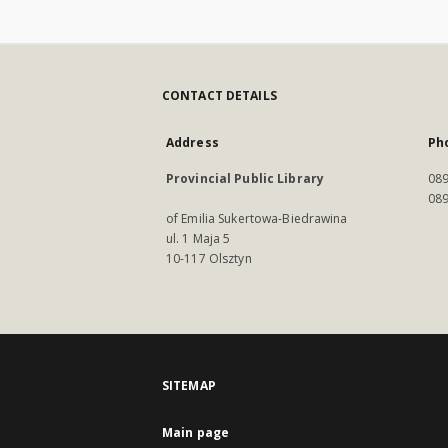
CONTACT DETAILS
Address
Ph
Provincial Public Library
089
089
of Emilia Sukertowa-Biedrawina
ul. 1 Maja 5
10-117 Olsztyn
SITEMAP
Main page