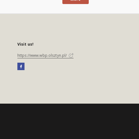
Visit us!
https://www.wbp.olsztyn.pl/