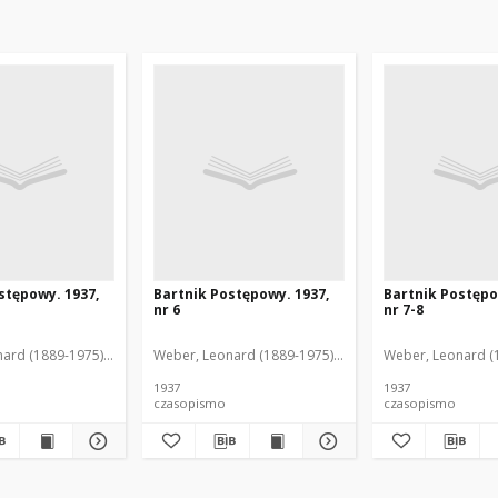
stępowy. 1937,
Bartnik Postępowy. 1937,
Bartnik Postępo
nr 6
nr 7-8
ofil (1846-1916). Red.
ard (1889-1975). Red.
Ciesielski, Teofil (1846-1916). Red.
Weber, Leonard (1889-1975). Red.
Ciesielski, Teofil (
Weber, Leonard (1
1937
1937
czasopismo
czasopismo