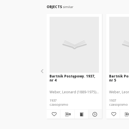
OBJECTS
similar
Bartnik Postępowy. 1937,
Bartnik Po
nr 4
nr 5
Weber, Leonard (1889-1975). Red.
Ciesielski, Te
Weber, Leon
1937
1937
czasopismo
czasopismo