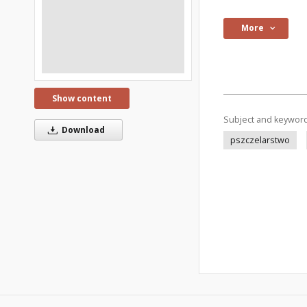
More
Show content
Subject and keywor
Download
pszczelarstwo