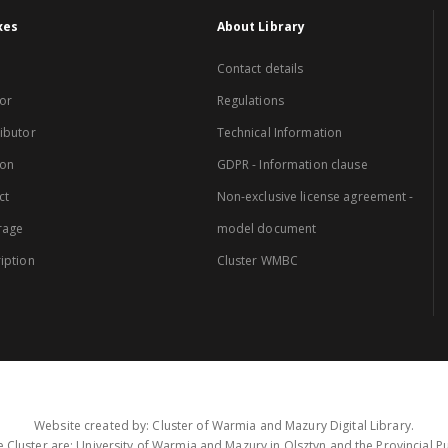
xes
About Library
Contact details
or
Regulations
ibutor
Technical Information
ion
GDPR - Information clause
ct
Non-exclusive license agreement -
rage
model document
iption
Cluster WMBC
Website created by: Cluster of Warmia and Mazury Digital Library.
 Cluster are: University of Warmia and Mazury in Olsztyn and the Provincial Pub