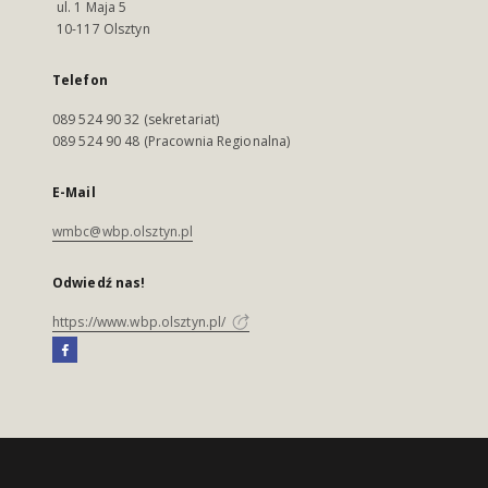
ul. 1 Maja 5
10-117 Olsztyn
Telefon
089 524 90 32 (sekretariat)
089 524 90 48 (Pracownia Regionalna)
E-Mail
wmbc@wbp.olsztyn.pl
Odwiedź nas!
https://www.wbp.olsztyn.pl/