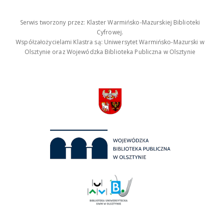
Serwis tworzony przez: Klaster Warmińsko-Mazurskiej Biblioteki
Cyfrowej.
Współzałożycielami Klastra są: Uniwersytet Warmińsko-Mazurski w
Olsztynie oraz Wojewódzka Biblioteka Publiczna w Olsztynie