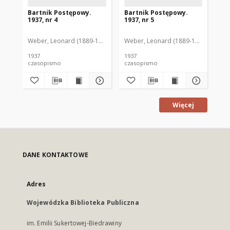
Bartnik Postępowy.
Bartnik Postępowy.
Ba
1937, nr 4
1937, nr 5
193
Weber, Leonard (1889-1975). Red.
Weber, Leonard (1889-1975). Red.
Ciesielski, Teofil (1846-1916). Red.
Web
C
1937
1937
193
czasopismo
czasopismo
cz
Więcej
DANE KONTAKTOWE
Adres
Wojewódzka Biblioteka Publiczna
im. Emilii Sukertowej-Biedrawiny