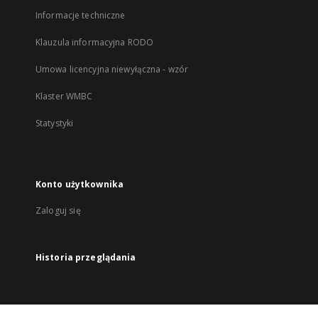
Informacje techniczne
Klauzula informacyjna RODO
Umowa licencyjna niewyłączna - wzór
Klaster WMBC
Statystyki
Konto użytkownika
Zaloguj się
Historia przeglądania