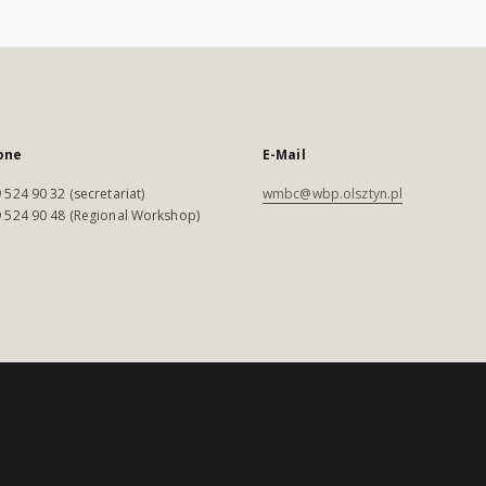
one
E-Mail
 524 90 32 (secretariat)
wmbc@wbp.olsztyn.pl
 524 90 48 (Regional Workshop)