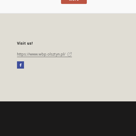
Visit us!
https://www.wbp.olsztyn.pl/