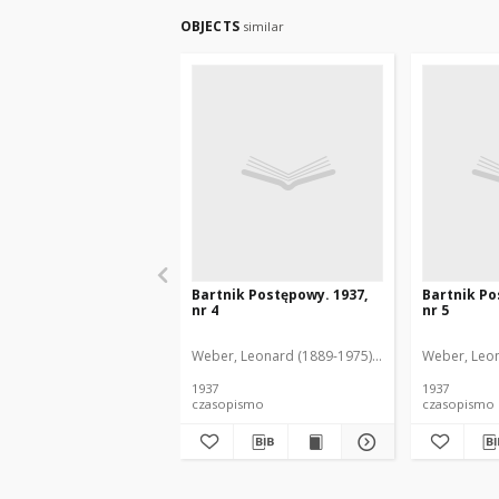
OBJECTS
similar
Bartnik Postępowy. 1937,
Bartnik Po
nr 4
nr 5
Weber, Leonard (1889-1975). Red.
Ciesielski, Te
Weber, Leon
1937
1937
czasopismo
czasopismo