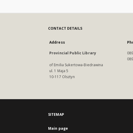
CONTACT DETAILS
Address
Ph
Provincial Public Library
089
089
of Emilia Sukertowa-Biedrawina
ul. 1 Maja 5
10-117 Olsztyn
SITEMAP
Main page