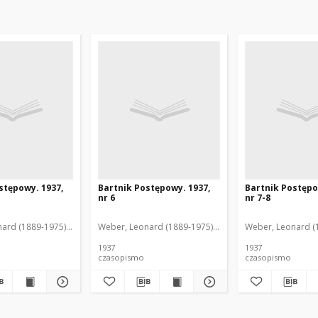
stępowy. 1937,
Bartnik Postępowy. 1937,
Bartnik Postępo
nr 6
nr 7-8
ofil (1846-1916). Red.
ard (1889-1975). Red.
Ciesielski, Teofil (1846-1916). Red.
Weber, Leonard (1889-1975). Red.
Ciesielski, Teofil (
Weber, Leonard (1
1937
1937
czasopismo
czasopismo