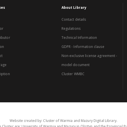
xes
About Library
Contact details
or
Regulations
ibutor
Technical Information
ion
GDPR - Information clause
ct
Non-exclusive license agreement -
rage
model document
iption
Cluster WMBC
Website created by: Cluster of Warmia and Mazury Digital Library.
 Cluster are: University of Warmia and Mazury in Olsztyn and the Provincial Pub