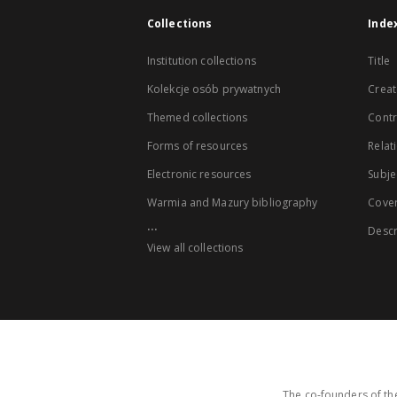
Collections
Inde
Institution collections
Title
Kolekcje osób prywatnych
Creat
Themed collections
Contr
Forms of resources
Relat
Electronic resources
Subje
Warmia and Mazury bibliography
Cove
...
Descr
View all collections
The co-founders of the