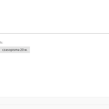
ds:
czasopisma 20 w.