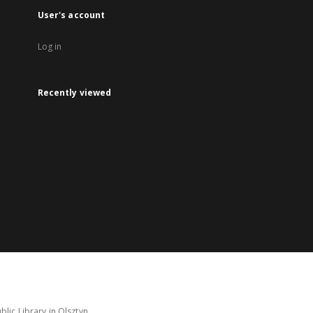
User's account
Log in
Recently viewed
lic Library in Olsztyn.