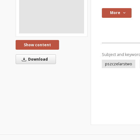
More
Show content
Subject and keywor
Download
pszczelarstwo