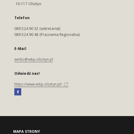
10-117 Olsztyn
Telefon
089 524 90 32 (sekretariat)
089 524 90 48 (Pracownia Regionalna)
E-Mail
wmbc@wbp.olsztyn.pl
Odwiedź nas!
https://www.wbp.olsztyn.pl/
MAPA STRONY