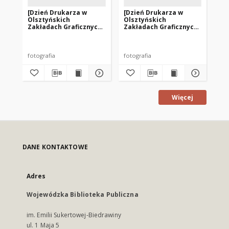
[Dzień Drukarza w
[Dzień Drukarza w
[D
Olsztyńskich
Olsztyńskich
Ol
Zakładach Graficznych.
Zakładach Graficznych.
Za
2]
3]
4]
fotografia
fotografia
fot
Więcej
DANE KONTAKTOWE
Adres
Wojewódzka Biblioteka Publiczna
im. Emilii Sukertowej-Biedrawiny
ul. 1 Maja 5