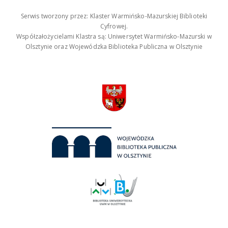
Serwis tworzony przez: Klaster Warmińsko-Mazurskiej Biblioteki
Cyfrowej.
Współzałożycielami Klastra są: Uniwersytet Warmińsko-Mazurski w
Olsztynie oraz Wojewódzka Biblioteka Publiczna w Olsztynie