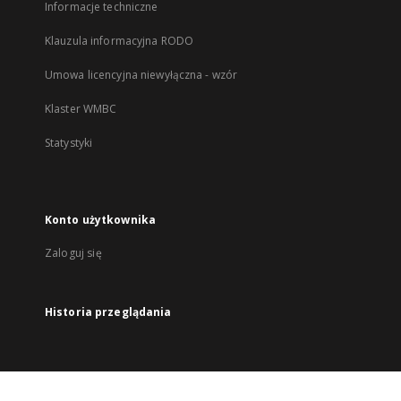
Informacje techniczne
Klauzula informacyjna RODO
Umowa licencyjna niewyłączna - wzór
Klaster WMBC
Statystyki
Konto użytkownika
Zaloguj się
Historia przeglądania