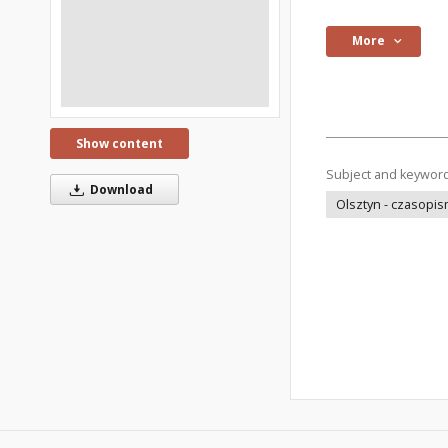
More
Show content
Subject and keywor
Download
Olsztyn - czasopi