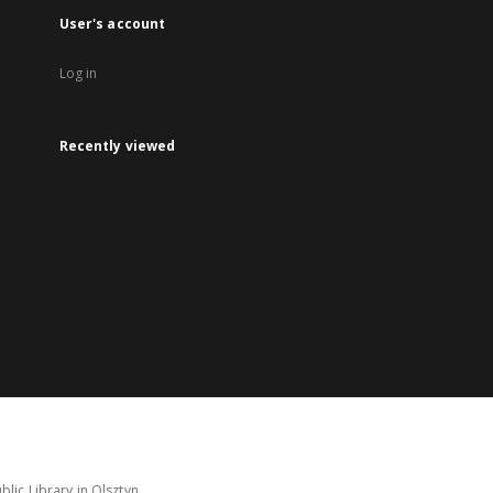
User's account
Log in
Recently viewed
lic Library in Olsztyn.