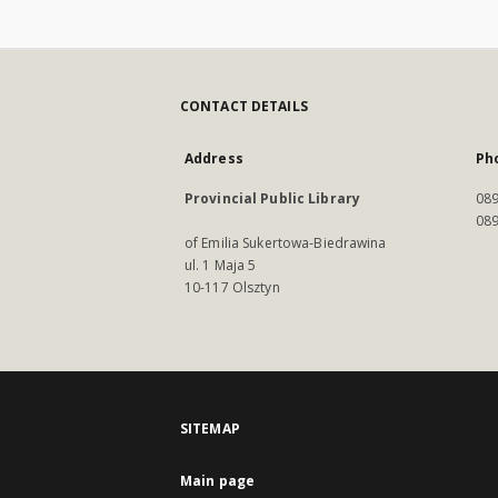
CONTACT DETAILS
Address
Ph
Provincial Public Library
089
089
of Emilia Sukertowa-Biedrawina
ul. 1 Maja 5
10-117 Olsztyn
SITEMAP
Main page