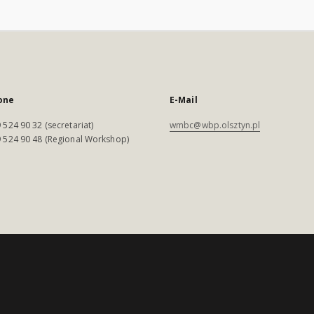
one
E-Mail
 524 90 32 (secretariat)
wmbc@wbp.olsztyn.pl
 524 90 48 (Regional Workshop)