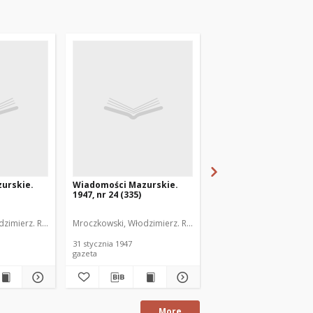
urskie.
Wiadomości Mazurskie.
Wiadomości Mazurski
1947, nr 24 (335)
1947, nr 25 (336)
zimierz. Red.
Mroczkowski, Włodzimierz. Red.
Mroczkowski, Włodzimie
31 stycznia 1947
1 lutego 1947
gazeta
gazeta
More