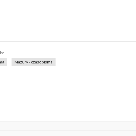
ds:
sma
Mazury - czasopisma