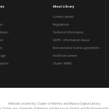
xes
About Library
Contact details
or
Regulations
ibutor
Technical Information
ion
GDPR - Information clause
ct
Non-exclusive license agreement -
rage
model document
iption
Cluster WMBC
Website created by: Cluster of Warmia and Mazury Digital Library.
 Cluster are: University of Warmia and Mazury in Olsztyn and the Provincial Pub