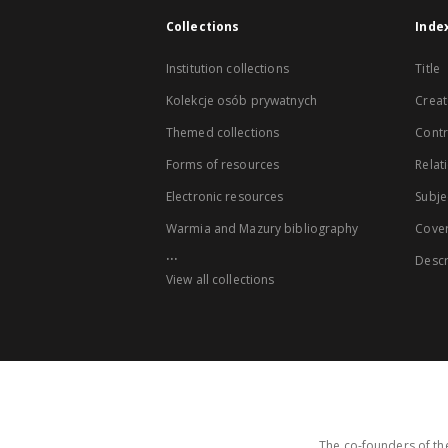
Collections
Inde
Institution collections
Title
Kolekcje osób prywatnych
Creat
Themed collections
Contr
Forms of resources
Relat
Electronic resources
Subje
Warmia and Mazury bibliography
Cove
...
Descr
View all collections
The co-founders of the