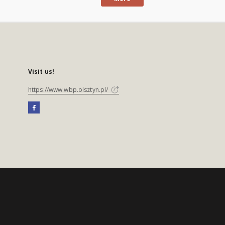
Visit us!
https://www.wbp.olsztyn.pl/