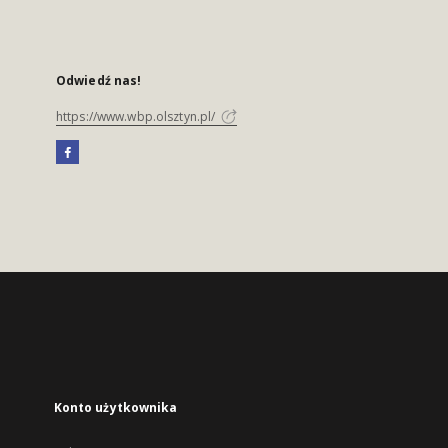
Odwiedź nas!
https://www.wbp.olsztyn.pl/
Konto użytkownika