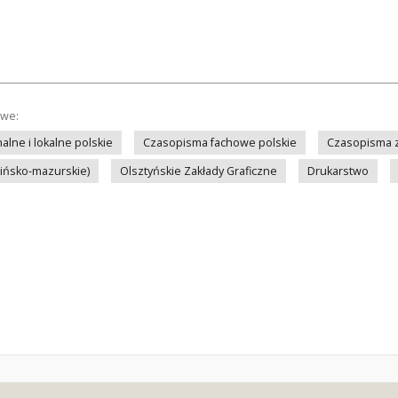
owe:
lne i lokalne polskie
Czasopisma fachowe polskie
Czasopisma z
mińsko-mazurskie)
Olsztyńskie Zakłady Graficzne
Drukarstwo