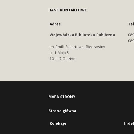
DANE KONTAKTOWE
Adres
Te
Wojewódzka Biblioteka Publiczna
089
089
im. Emilii Sukertowej-Biedrawiny
ul. 1 Maja 5
10-117 Olsztyn
MAPA STRONY
Strona główna
Kolekcje
Inde