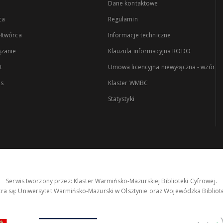
Dane kontaktowe
ca
Regulamin
łtwórca
Informacje techniczne
zanie
Klauzula informacyjna RODO
t
Umowa licencyjna niewyłączna - wzór
es
Klaster WMBC
Statystyki
Serwis tworzony przez: Klaster Warmińsko-Mazurskiej Biblioteki Cyfrowej.
tra są: Uniwersytet Warmińsko-Mazurski w Olsztynie oraz Wojewódzka Bibliote