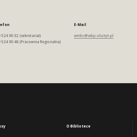
lefon
E-Mail
 524 90 32 (sekretariat)
wmbc@wbp.olsztyn.pl
 524 90 48 (Pracownia Regionalna)
ksy
O Bibliotece