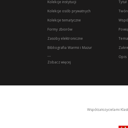
Kolekcje instytucji
Tytuł
Kolekcje osób prywatnych
Twór
Kolekcje tematyczne
Wspó
Formy zbiorów
Powią
Zasoby elektroniczne
Tema
Bibliografia Warmii i Mazur
Zakr
...
Opis
Zobacz więcej
Współzałożycielami Klas