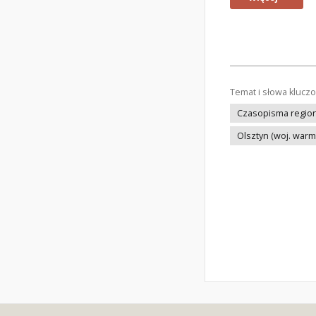
Temat i słowa klucz
Czasopisma regiona
Olsztyn (woj. war