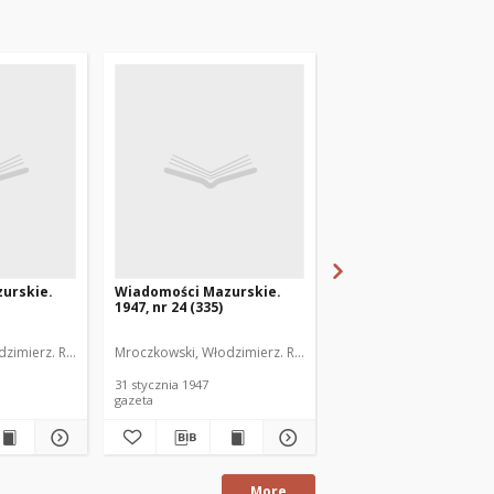
urskie.
Wiadomości Mazurskie.
Wiadomości Mazurski
1947, nr 24 (335)
1947, nr 25 (336)
zimierz. Red.
Mroczkowski, Włodzimierz. Red.
Mroczkowski, Włodzimie
31 stycznia 1947
1 lutego 1947
gazeta
gazeta
More