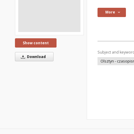
More
Show content
Subject and keywor
Download
Olsztyn - czasopi