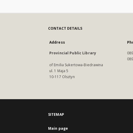
CONTACT DETAILS
Address
Ph
Provincial Public Library
089
089
of Emilia Sukertowa-Biedrawina
ul. 1 Maja 5
10-117 Olsztyn
SITEMAP
Main page