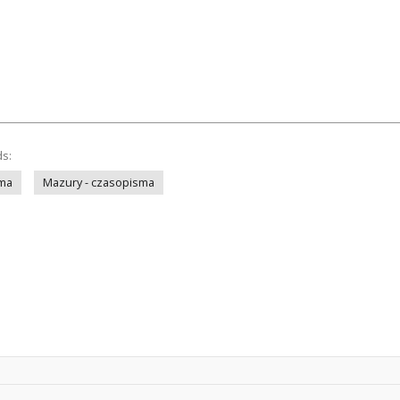
ds:
sma
Mazury - czasopisma