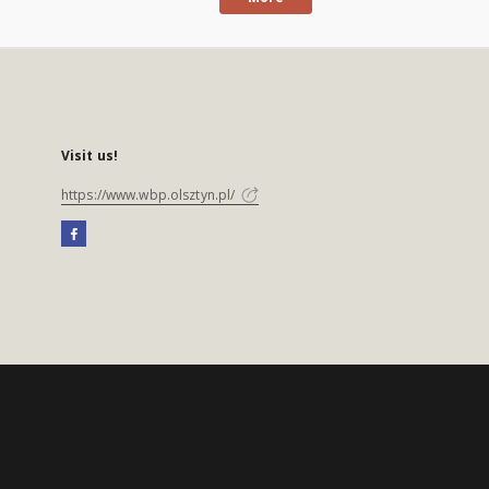
Visit us!
https://www.wbp.olsztyn.pl/