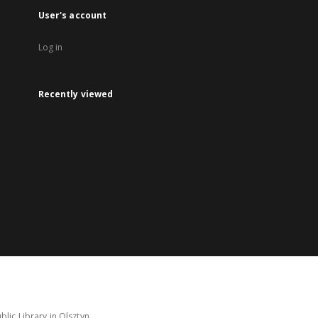
User's account
Log in
Recently viewed
lic Library in Olsztyn.