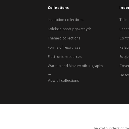
Collections
Inde
Institution collections
Title
Kolekcje osób prywatnych
Creat
Themed collections
Contr
Forms of resources
Relat
Electronic resources
Subje
Warmia and Mazury bibliography
Cove
...
Descr
View all collections
The co-founders of the