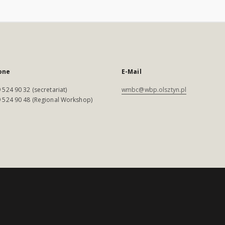
one
E-Mail
 524 90 32 (secretariat)
wmbc@wbp.olsztyn.pl
 524 90 48 (Regional Workshop)