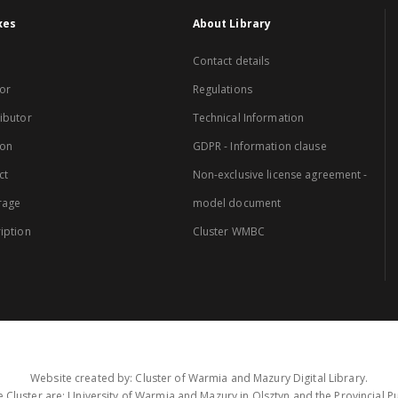
xes
About Library
Contact details
or
Regulations
ibutor
Technical Information
ion
GDPR - Information clause
ct
Non-exclusive license agreement -
rage
model document
iption
Cluster WMBC
Website created by: Cluster of Warmia and Mazury Digital Library.
 Cluster are: University of Warmia and Mazury in Olsztyn and the Provincial Pub