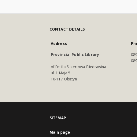
CONTACT DETAILS
Address
Ph
Provincial Public Library
089
089
of Emilia Sukertowa-Biedrawina
ul. 1 Maja 5
10-117 Olsztyn
SITEMAP
Main page