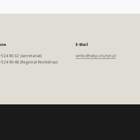
one
E-Mail
 524 90 32 (secretariat)
wmbc@wbp.olsztyn.pl
 524 90 48 (Regional Workshop)