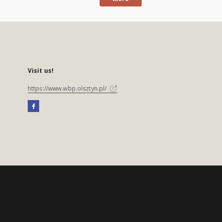
Visit us!
https://www.wbp.olsztyn.pl/