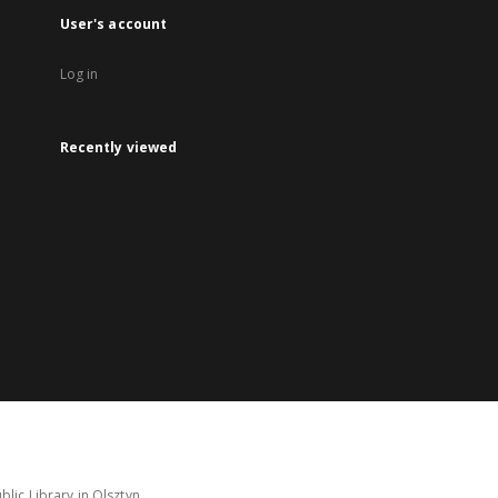
User's account
Log in
Recently viewed
lic Library in Olsztyn.