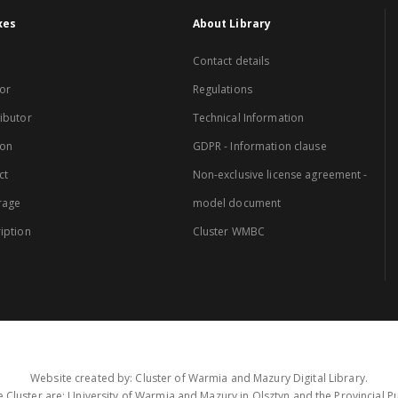
xes
About Library
Contact details
or
Regulations
ibutor
Technical Information
ion
GDPR - Information clause
ct
Non-exclusive license agreement -
rage
model document
iption
Cluster WMBC
Website created by: Cluster of Warmia and Mazury Digital Library.
 Cluster are: University of Warmia and Mazury in Olsztyn and the Provincial Pub