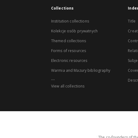
Collections
Inde
Institution collections
Title
Kolekcje osób prywatnych
Creat
Themed collections
Contr
Forms of resources
Relat
Electronic resources
Subje
Warmia and Mazury bibliography
Cove
...
Descr
View all collections
The co-founders of the