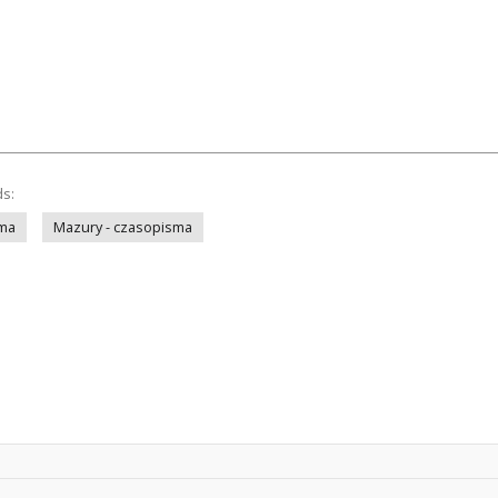
ds:
sma
Mazury - czasopisma