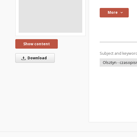
More
Show content
Subject and keywor
Download
Olsztyn - czasopi