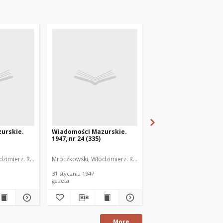
urskie.
Wiadomości Mazurskie.
Wiadomości Mazurski
1947, nr 24 (335)
1947, nr 25 (336)
zimierz. Red.
Mroczkowski, Włodzimierz. Red.
Mroczkowski, Włodzimie
31 stycznia 1947
1 lutego 1947
gazeta
gazeta
More