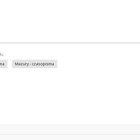
ds:
sma
Mazury - czasopisma