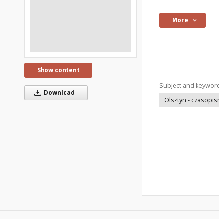
More
Show content
Subject and keywor
Download
Olsztyn - czasopi