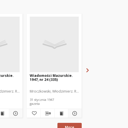
urskie.
Wiadomości Mazurskie.
Wiadomości Mazurski
1947, nr 24 (335)
1947, nr 25 (336)
zimierz. Red.
Mroczkowski, Włodzimierz. Red.
Mroczkowski, Włodzimie
31 stycznia 1947
1 lutego 1947
gazeta
gazeta
More