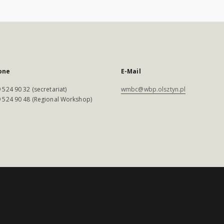
one
E-Mail
 524 90 32 (secretariat)
wmbc@wbp.olsztyn.pl
 524 90 48 (Regional Workshop)