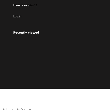
User's account
Log in
Recently viewed
lic Library in Olsztyn.