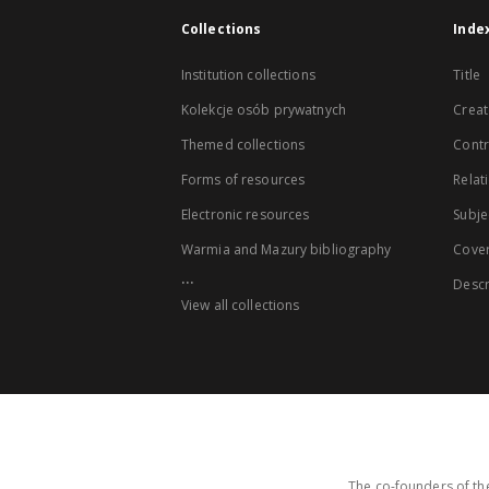
Collections
Inde
Institution collections
Title
Kolekcje osób prywatnych
Creat
Themed collections
Contr
Forms of resources
Relat
Electronic resources
Subje
Warmia and Mazury bibliography
Cove
...
Descr
View all collections
The co-founders of the