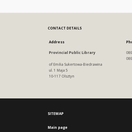
CONTACT DETAILS
Address
Ph
Provincial Public Library
089
089
of Emilia Sukertowa-Biedrawina
ul. 1 Maja 5
10-117 Olsztyn
SITEMAP
Main page