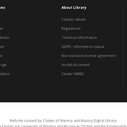
xes
About Library
Contact details
or
Regulations
ibutor
Technical Information
ion
GDPR - Information clause
ct
Non-exclusive license agreement -
rage
model document
iption
Cluster WMBC
Website created by: Cluster of Warmia and Mazury Digital Library.
 Cluster are: University of Warmia and Mazury in Olsztyn and the Provincial Pub