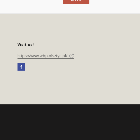
Visit us!
https://www.wbp.olsztyn.pl/