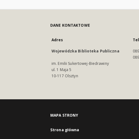
DANE KONTAKTOWE
Adres
Te
Wojewódzka Biblioteka Publiczna
089
089
im. Emilii Sukertowej-Biedrawiny
ul. 1 Maja 5
10-117 Olsztyn
MAPA STRONY
Strona główna