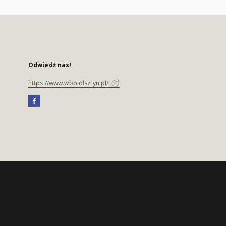
Odwiedź nas!
https://www.wbp.olsztyn.pl/