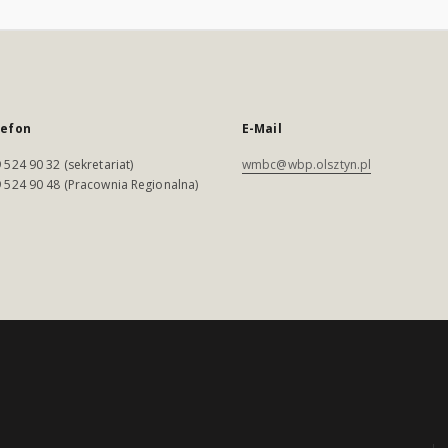
lefon
E-Mail
 524 90 32 (sekretariat)
wmbc@wbp.olsztyn.pl
 524 90 48 (Pracownia Regionalna)