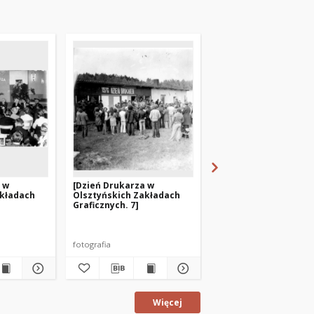
 w
[Dzień Drukarza w
[Dzień Drukarza w
akładach
Olsztyńskich Zakładach
Olsztyńskich Zakład
Graficznych. 7]
Graficznych. 6]
fotografia
fotografia
Więcej