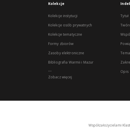
Kolekcje
Inde
Kolekcje instytucji
Tytuł
Kolekcje osób prywatnych
Twór
Kolekcje tematyczne
Wspó
Formy zbiorów
Powią
Zasoby elektroniczne
Tema
Bibliografia Warmii i Mazur
Zakr
...
Opis
Zobacz więcej
Współzałożycielami Klas