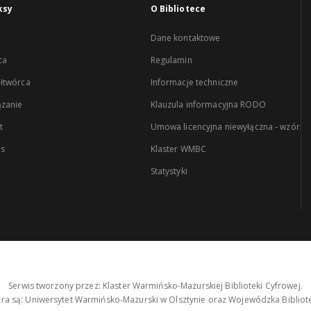
ksy
O Bibliotece
Dane kontaktowe
ca
Regulamin
łtwórca
Informacje techniczne
zanie
Klauzula informacyjna RODO
t
Umowa licencyjna niewyłączna - wzór
es
Klaster WMBC
Statystyki
Serwis tworzony przez: Klaster Warmińsko-Mazurskiej Biblioteki Cyfrowej.
tra są: Uniwersytet Warmińsko-Mazurski w Olsztynie oraz Wojewódzka Bibliote