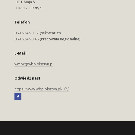
ul. 1 Maja 5
10-117 Olsztyn
Telefon
089 524 90 32 (sekretariat)
089 524 90 48 (Pracownia Regionalna)
E-Mail
wmbc@wbp.olsztyn.pl
Odwiedź nas!
https://www.wbp.olsztyn.pl/