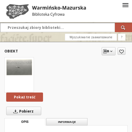
Wyszukiwanie zaawansowane
?
OBIEKT
Pokaż treść
Pobierz
OPIS
INFORMACJE