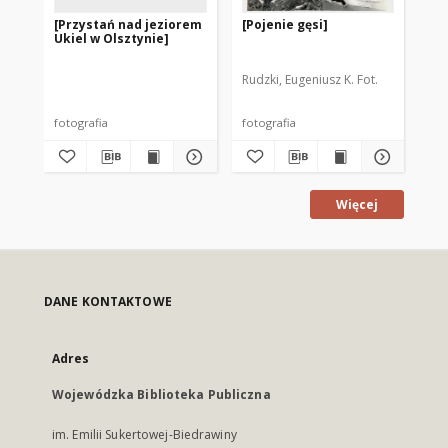
[Przystań nad jeziorem
[Pojenie gęsi]
[D
Ukiel w Olsztynie]
ko
Ol
Rudzki, Eugeniusz K. Fot.
Wal
fotografia
fotografia
fot
Więcej
DANE KONTAKTOWE
Adres
Wojewódzka Biblioteka Publiczna
im. Emilii Sukertowej-Biedrawiny