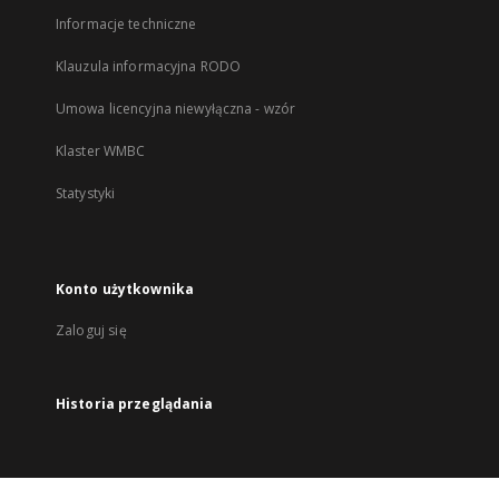
Informacje techniczne
Klauzula informacyjna RODO
Umowa licencyjna niewyłączna - wzór
Klaster WMBC
Statystyki
Konto użytkownika
Zaloguj się
Historia przeglądania