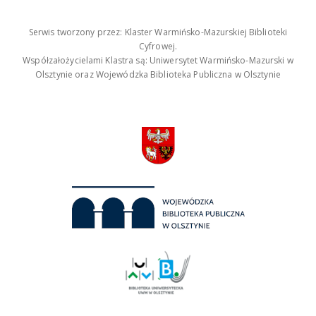
Serwis tworzony przez: Klaster Warmińsko-Mazurskiej Biblioteki
Cyfrowej.
Współzałożycielami Klastra są: Uniwersytet Warmińsko-Mazurski w
Olsztynie oraz Wojewódzka Biblioteka Publiczna w Olsztynie