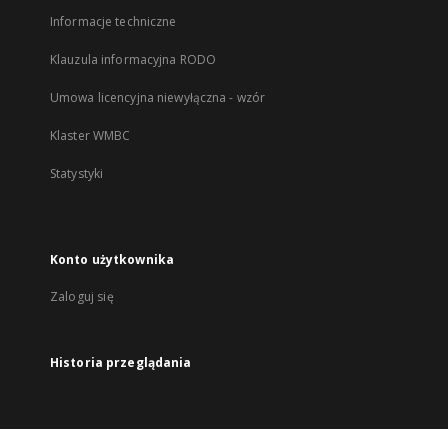
Informacje techniczne
Klauzula informacyjna RODO
Umowa licencyjna niewyłączna - wzór
Klaster WMBC
Statystyki
Konto użytkownika
Zaloguj się
Historia przeglądania