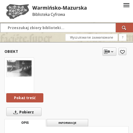
Wyszukiwanie zaawansowane
?
OBIEKT
Pokaż treść
Pobierz
OPIS
INFORMACJE