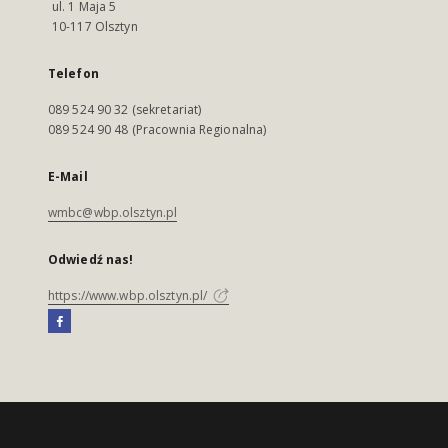
ul. 1 Maja 5
10-117 Olsztyn
Telefon
089 524 90 32 (sekretariat)
089 524 90 48 (Pracownia Regionalna)
E-Mail
wmbc@wbp.olsztyn.pl
Odwiedź nas!
https://www.wbp.olsztyn.pl/