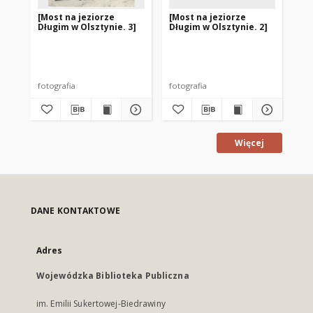
[Most na jeziorze
[Most na jeziorze
[S
Długim w Olsztynie. 3]
Długim w Olsztynie. 2]
Dł
fotografia
fotografia
fot
Więcej
DANE KONTAKTOWE
Adres
Wojewódzka Biblioteka Publiczna
im. Emilii Sukertowej-Biedrawiny