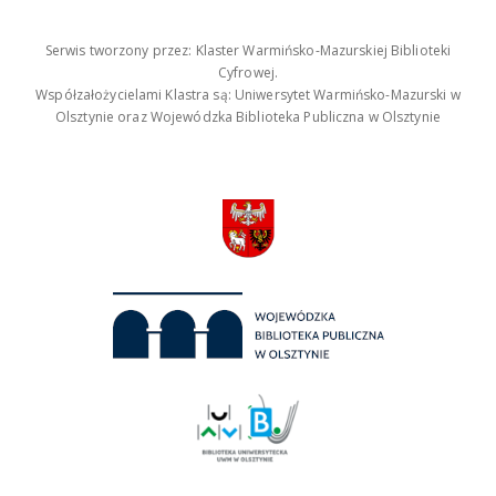
Serwis tworzony przez: Klaster Warmińsko-Mazurskiej Biblioteki
Cyfrowej.
Współzałożycielami Klastra są: Uniwersytet Warmińsko-Mazurski w
Olsztynie oraz Wojewódzka Biblioteka Publiczna w Olsztynie