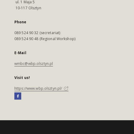
ul. 1 Maja 5
10-117 Olsztyn
Phone
089 524 90 32 (secretariat)
089 524 90 48 (Regional Workshop)
E-Mail
wmbc@wbp.olsztyn.pl
Visit us!
https://www.wbp.olsztyn.pl/