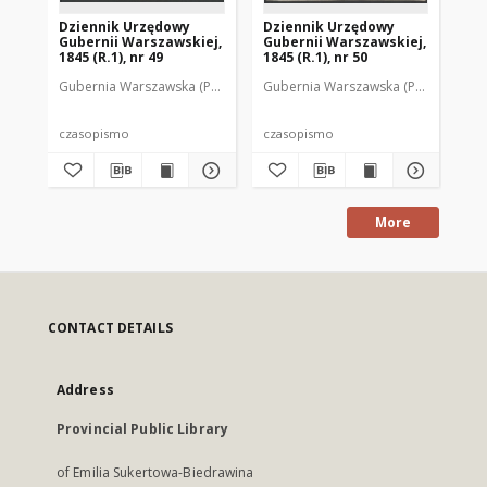
Dziennik Urzędowy
Dziennik Urzędowy
Dz
Gubernii Warszawskiej,
Gubernii Warszawskiej,
Gu
1845 (R.1), nr 49
1845 (R.1), nr 50
184
Gubernia Warszawska (Polska). Rząd Gubernialny
Gubernia Warszawska (Polska). Rząd
Gub
czasopismo
czasopismo
cz
More
CONTACT DETAILS
Address
Provincial Public Library
of Emilia Sukertowa-Biedrawina