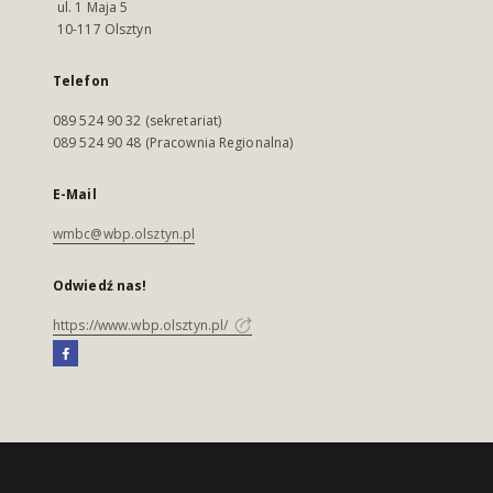
ul. 1 Maja 5
10-117 Olsztyn
Telefon
089 524 90 32 (sekretariat)
089 524 90 48 (Pracownia Regionalna)
E-Mail
wmbc@wbp.olsztyn.pl
Odwiedź nas!
https://www.wbp.olsztyn.pl/