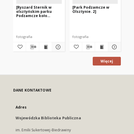
[Ryszard Sternik w
[Park Podzamcze w
Ma
olsztyńskim parku
Olsztynie. 2]
mo
Podzamcze koło
Je
"wodospadu" na Łynie]
ok
Aut
fotografia
fotografia
fot
Więcej
DANE KONTAKTOWE
Adres
Wojewódzka Biblioteka Publiczna
im. Emilii Sukertowej-Biedrawiny