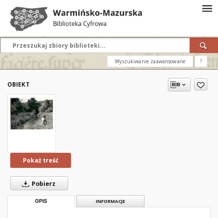
Wyszukiwanie zaawansowane
?
OBIEKT
Pokaż treść
Pobierz
OPIS
INFORMACJE