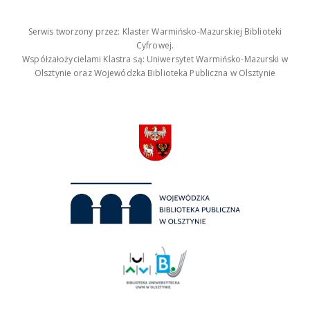
Serwis tworzony przez: Klaster Warmińsko-Mazurskiej Biblioteki
Cyfrowej.
Współzałożycielami Klastra są: Uniwersytet Warmińsko-Mazurski w
Olsztynie oraz Wojewódzka Biblioteka Publiczna w Olsztynie