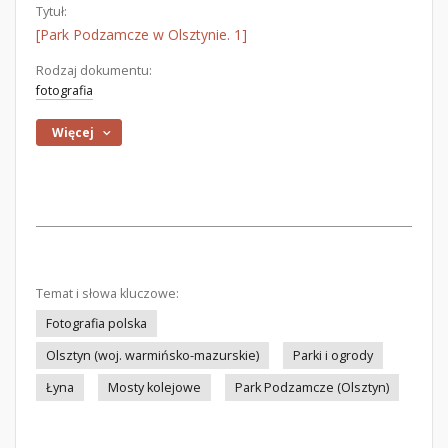
Tytuł:
[Park Podzamcze w Olsztynie. 1]
Rodzaj dokumentu:
fotografia
Więcej
Temat i słowa kluczowe:
Fotografia polska
Olsztyn (woj. warmińsko-mazurskie)
Parki i ogrody
Łyna
Mosty kolejowe
Park Podzamcze (Olsztyn)