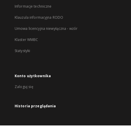
Informacje techniczne
Klauzula informacyjna RODO
Umowa licencyjna niewyłączna - wzór
Klaster WMBC
Statystyki
Konto użytkownika
Zaloguj się
Historia przeglądania