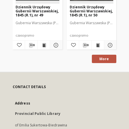
Dziennik Urzędowy
Dziennik Urzędowy
Dz
Gubernii Warszawskiej,
Gubernii Warszawskiej,
Gu
1845 (R.1), nr 49
1845 (R.1), nr 50
184
Gubernia Warszawska (Polska). Rząd Gubernialny
Gubernia Warszawska (Polska). Rząd
Gub
czasopismo
czasopismo
cz
More
CONTACT DETAILS
Address
Provincial Public Library
of Emilia Sukertowa-Biedrawina