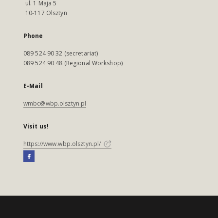
ul. 1 Maja 5
10-117 Olsztyn
Phone
089 524 90 32 (secretariat)
089 524 90 48 (Regional Workshop)
E-Mail
wmbc@wbp.olsztyn.pl
Visit us!
https://www.wbp.olsztyn.pl/