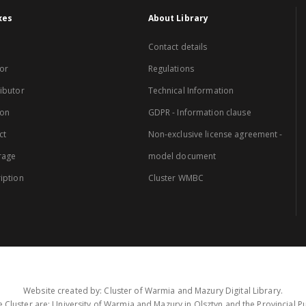
xes
About Library
Contact details
or
Regulations
ibutor
Technical Information
ion
GDPR - Information clause
ct
Non-exclusive license agreement -
rage
model document
iption
Cluster WMBC
Website created by: Cluster of Warmia and Mazury Digital Library.
 Cluster are: University of Warmia and Mazury in Olsztyn and the Provincial Pub