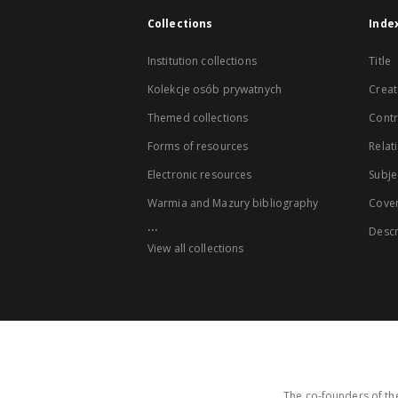
Collections
Inde
Institution collections
Title
Kolekcje osób prywatnych
Creat
Themed collections
Contr
Forms of resources
Relat
Electronic resources
Subje
Warmia and Mazury bibliography
Cove
...
Descr
View all collections
The co-founders of the