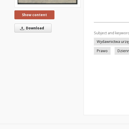
Show content
Download
Subject and keywor
Wydawnictwa urz
Prawo
Dzienn