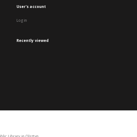
User's account
Log in
Recently viewed
lic Library in Olsztyn.