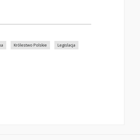
ka
Królestwo Polskie
Legislacja