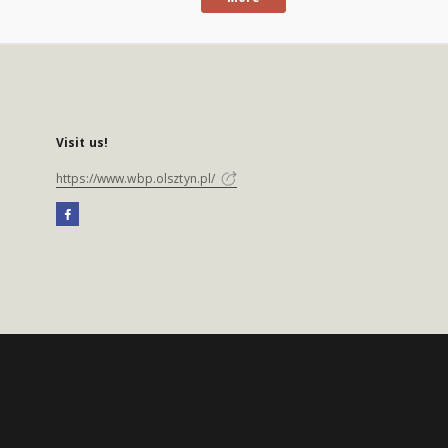
Visit us!
https://www.wbp.olsztyn.pl/