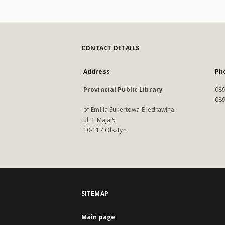
CONTACT DETAILS
Address
Ph
Provincial Public Library
089
089
of Emilia Sukertowa-Biedrawina
ul. 1 Maja 5
10-117 Olsztyn
SITEMAP
Main page