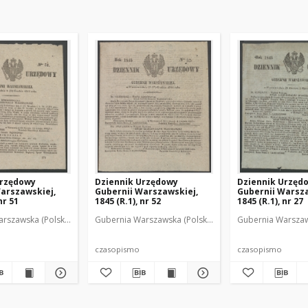
Urzędowy
Dziennik Urzędowy
Dziennik Urzęd
arszawskiej,
Gubernii Warszawskiej,
Gubernii Warsza
nr 51
1845 (R.1), nr 52
1845 (R.1), nr 27
y
rszawska (Polska). Rząd Gubernialny
Gubernia Warszawska (Polska). Rząd Gubernialny
Gubernia Warszaw
czasopismo
czasopismo