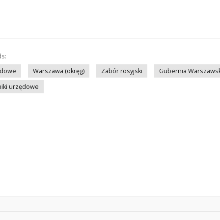
ds:
ędowe
Warszawa (okręg)
Zabór rosyjski
Gubernia Warszaws
iki urzędowe