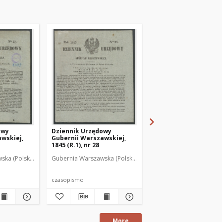
owy
Dziennik Urzędowy
Dziennik Urzędowy
wskiej,
Gubernii Warszawskiej,
Gubernii Warszawskie
1845 (R.1), nr 28
1845 (R.1), nr 29
ska (Polska). Rząd Gubernialny
Gubernia Warszawska (Polska). Rząd Gubernialny
Gubernia Warszawska (P
czasopismo
czasopismo
More