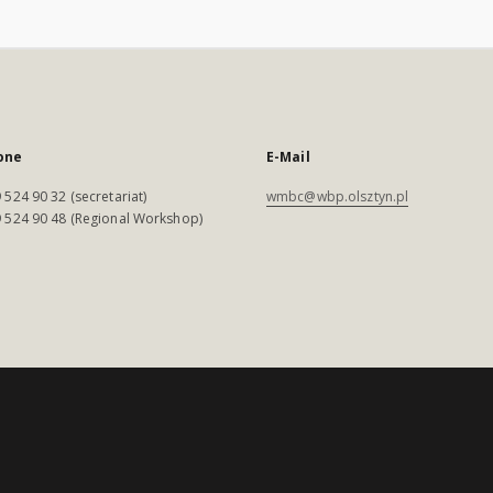
one
E-Mail
 524 90 32 (secretariat)
wmbc@wbp.olsztyn.pl
 524 90 48 (Regional Workshop)