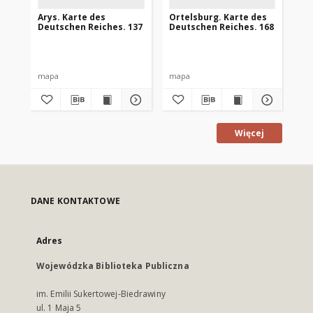
Arys. Karte des
Ortelsburg. Karte des
Go
Deutschen Reiches. 137
Deutschen Reiches. 168
De
mapa
mapa
ma
Więcej
DANE KONTAKTOWE
Adres
Wojewódzka Biblioteka Publiczna
im. Emilii Sukertowej-Biedrawiny
ul. 1 Maja 5