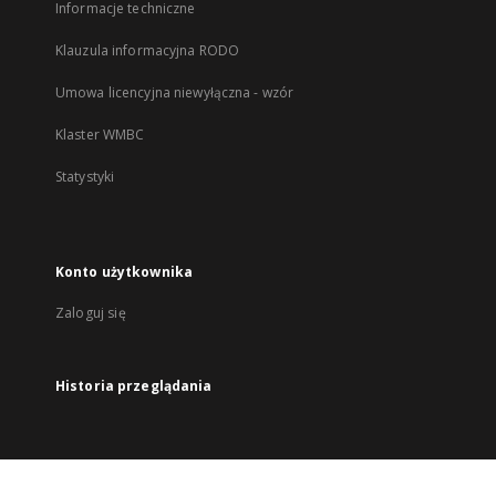
Informacje techniczne
Klauzula informacyjna RODO
Umowa licencyjna niewyłączna - wzór
Klaster WMBC
Statystyki
Konto użytkownika
Zaloguj się
Historia przeglądania