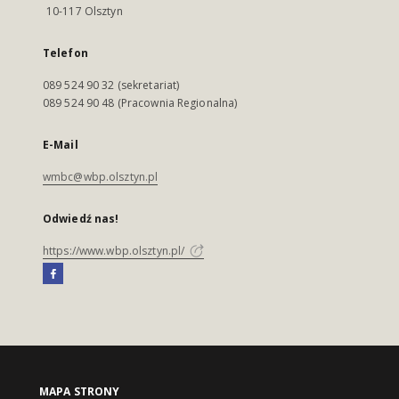
10-117 Olsztyn
Telefon
089 524 90 32 (sekretariat)
089 524 90 48 (Pracownia Regionalna)
E-Mail
wmbc@wbp.olsztyn.pl
Odwiedź nas!
https://www.wbp.olsztyn.pl/
MAPA STRONY