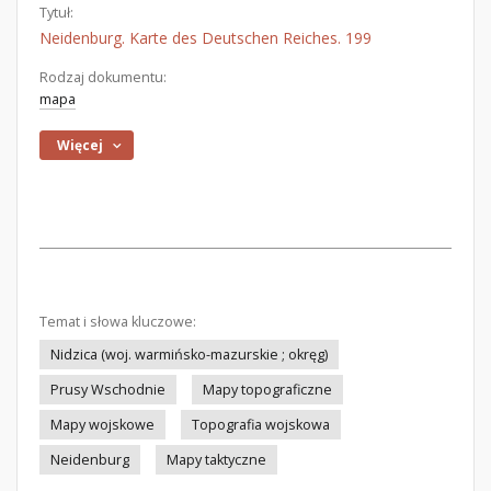
Tytuł:
Neidenburg. Karte des Deutschen Reiches. 199
Rodzaj dokumentu:
mapa
Więcej
Temat i słowa kluczowe:
Nidzica (woj. warmińsko-mazurskie ; okręg)
Prusy Wschodnie
Mapy topograficzne
Mapy wojskowe
Topografia wojskowa
Neidenburg
Mapy taktyczne