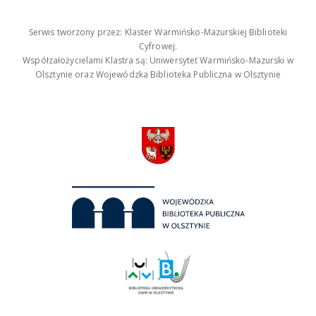
Serwis tworzony przez: Klaster Warmińsko-Mazurskiej Biblioteki
Cyfrowej.
Współzałożycielami Klastra są: Uniwersytet Warmińsko-Mazurski w
Olsztynie oraz Wojewódzka Biblioteka Publiczna w Olsztynie