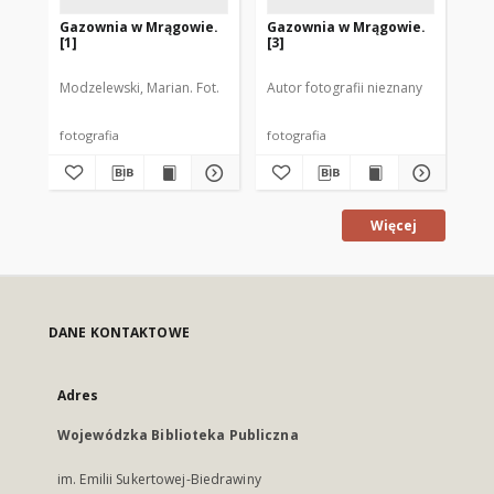
Gazownia w Mrągowie.
Gazownia w Mrągowie.
Ga
[1]
[3]
[2]
Modzelewski, Marian. Fot.
Autor fotografii nieznany
Aut
fotografia
fotografia
fot
Więcej
DANE KONTAKTOWE
Adres
Wojewódzka Biblioteka Publiczna
im. Emilii Sukertowej-Biedrawiny