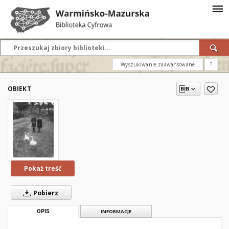
Wyszukiwanie zaawansowane
?
OBIEKT
Pokaż treść
Pobierz
OPIS
INFORMACJE