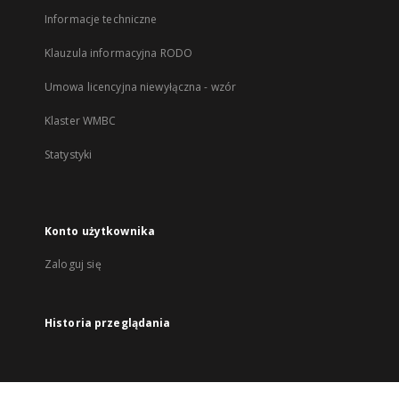
Informacje techniczne
Klauzula informacyjna RODO
Umowa licencyjna niewyłączna - wzór
Klaster WMBC
Statystyki
Konto użytkownika
Zaloguj się
Historia przeglądania