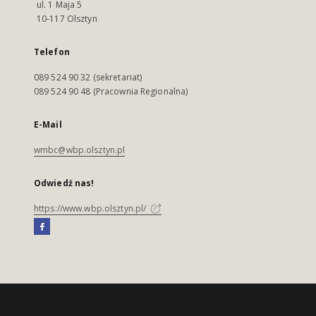
ul. 1 Maja 5
10-117 Olsztyn
Telefon
089 524 90 32 (sekretariat)
089 524 90 48 (Pracownia Regionalna)
E-Mail
wmbc@wbp.olsztyn.pl
Odwiedź nas!
https://www.wbp.olsztyn.pl/