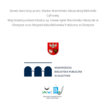
Serwis tworzony przez: Klaster Warmińsko-Mazurskiej Biblioteki
Cyfrowej.
Współzałożycielami Klastra są: Uniwersytet Warmińsko-Mazurski w
Olsztynie oraz Wojewódzka Biblioteka Publiczna w Olsztynie