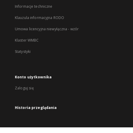
Informacje techniczne
Klauzula informacyjna RODO
Umowa licencyjna niewyłączna - wzór
Klaster WMBC
Statystyki
Konto użytkownika
Zaloguj się
Historia przeglądania