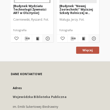
[Budynek Wydziału
[Budynek "Nowej
Pr
Technologii Żywności
Zootechniki" Wyższej
jes
ART w Olsztynie]
Szkoły Rolniczej w
ro
Olsztynie]
Czerniewski, Ryszard. Fot.
Waluga, Jerzy. Fot.
Cze
fotografia
fotografia
fot
Więcej
DANE KONTAKTOWE
Adres
Wojewódzka Biblioteka Publiczna
im. Emilii Sukertowej-Biedrawiny