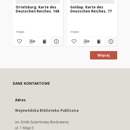
Ortelsburg. Karte des
Goldap. Karte des
Ma
Deutschen Reiches. 168
Deutschen Reiches. 77
Pas
Gr
mapa
mapa
ma
Więcej
DANE KONTAKTOWE
Adres
Wojewódzka Biblioteka Publiczna
im. Emilii Sukertowej-Biedrawiny
ul. 1 Maja 5