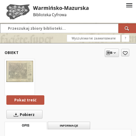
Wyszukiwanie zaawansowane
?
OBIEKT
Pokaż treść
Pobierz
OPIS
INFORMACJE