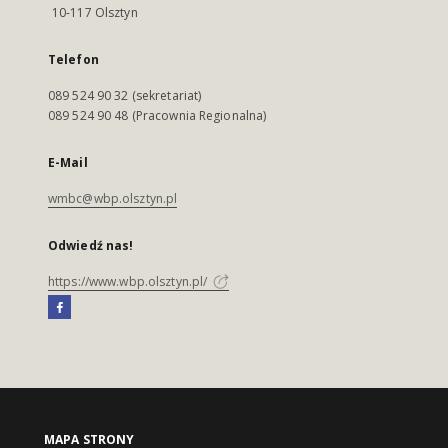
10-117 Olsztyn
Telefon
089 524 90 32 (sekretariat)
089 524 90 48 (Pracownia Regionalna)
E-Mail
wmbc@wbp.olsztyn.pl
Odwiedź nas!
https://www.wbp.olsztyn.pl/
MAPA STRONY