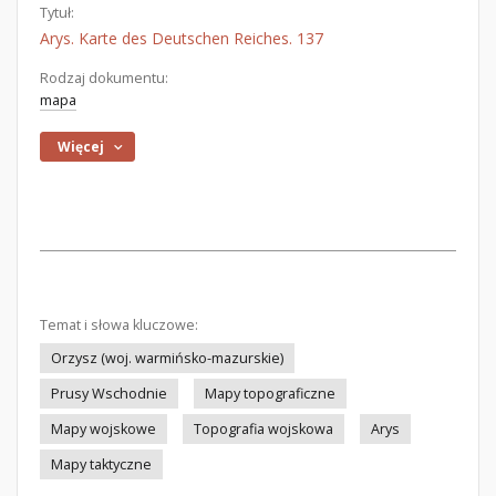
Tytuł:
Arys. Karte des Deutschen Reiches. 137
Rodzaj dokumentu:
mapa
Więcej
Temat i słowa kluczowe:
Orzysz (woj. warmińsko-mazurskie)
Prusy Wschodnie
Mapy topograficzne
Mapy wojskowe
Topografia wojskowa
Arys
Mapy taktyczne