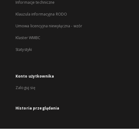
Informacje techniczne
Klauzula informacyjna RODO
Umowa licencyjna niewyłączna - wzór
Klaster WMBC
Statystyki
Konto użytkownika
Zaloguj się
Historia przeglądania