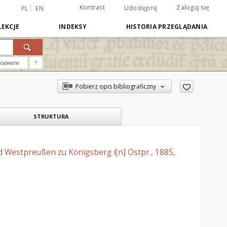
Kontrast
Zaloguj się
Udostępnij
PL
EN
EKCJE
INDEKSY
HISTORIA PRZEGLĄDANIA
nsowane
?
Pobierz opis bibliograficzny
STRUKTURA
 Westpreußen zu Königsberg i[n] Ostpr., 1885,