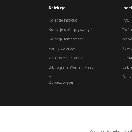
Kolekcje
Inde
Kolekcje instytucji
Tytuł
Kolekcje osób prywatnych
Twór
Kolekcje tematyczne
Wspó
Formy zbiorów
Powią
Zasoby elektroniczne
Tema
Bibliografia Warmii i Mazur
Zakr
...
Opis
Zobacz więcej
Współzałożycielami Klas