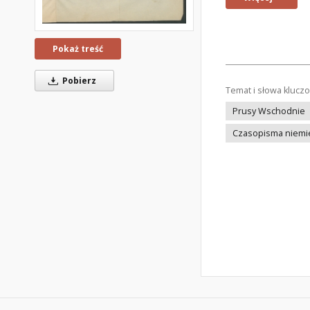
Pokaż treść
Pobierz
Temat i słowa klucz
Prusy Wschodnie
Czasopisma niemi