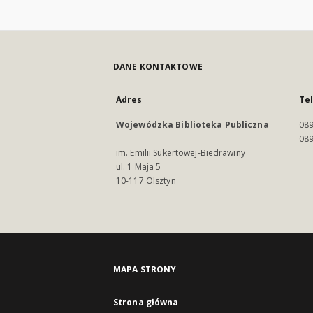
DANE KONTAKTOWE
Adres
Te
Wojewódzka Biblioteka Publiczna
089
089
im. Emilii Sukertowej-Biedrawiny
ul. 1 Maja 5
10-117 Olsztyn
MAPA STRONY
Strona główna