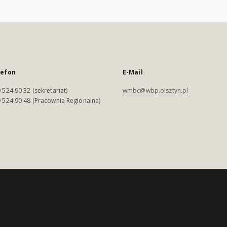
lefon
E-Mail
 524 90 32 (sekretariat)
wmbc@wbp.olsztyn.pl
 524 90 48 (Pracownia Regionalna)