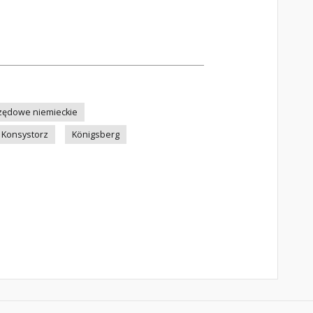
zędowe niemieckie
Konsystorz
Königsberg