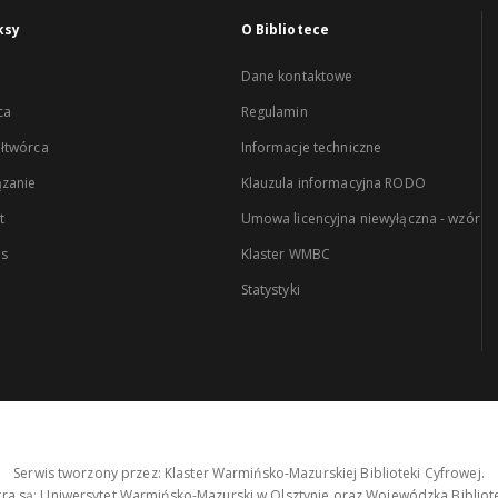
ksy
O Bibliotece
Dane kontaktowe
ca
Regulamin
łtwórca
Informacje techniczne
zanie
Klauzula informacyjna RODO
t
Umowa licencyjna niewyłączna - wzór
es
Klaster WMBC
Statystyki
Serwis tworzony przez: Klaster Warmińsko-Mazurskiej Biblioteki Cyfrowej.
tra są: Uniwersytet Warmińsko-Mazurski w Olsztynie oraz Wojewódzka Bibliote