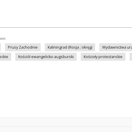
owe:
Prusy Zachodnie
Kaliningrad (Rosja ; okręg)
Wydawnictwa ur
eckie
Kościół ewangelicko-augsburski
Kościoły protestanckie