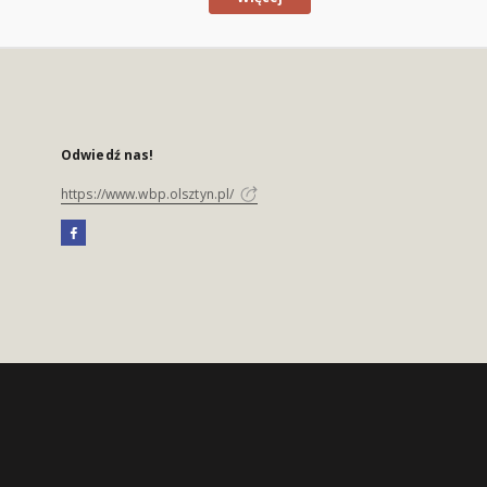
Odwiedź nas!
https://www.wbp.olsztyn.pl/