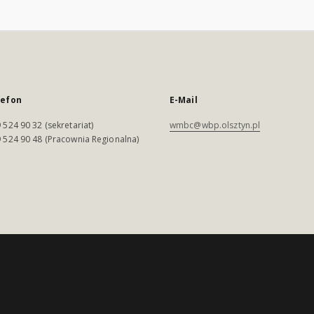
lefon
E-Mail
 524 90 32 (sekretariat)
wmbc@wbp.olsztyn.pl
 524 90 48 (Pracownia Regionalna)