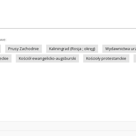
owe:
Prusy Zachodnie
Kaliningrad (Rosja ; okręg)
Wydawnictwa ur
eckie
Kościół ewangelicko-augsburski
Kościoły protestanckie