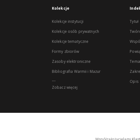
Kolekcje
Inde
Kolekcje instytucji
Tytuł
Kolekcje osób prywatnych
Twór
Kolekcje tematyczne
Wspó
Formy zbiorów
Powią
Zasoby elektroniczne
Tema
Bibliografia Warmii i Mazur
Zakr
...
Opis
Zobacz więcej
Współzałożycielami Klas