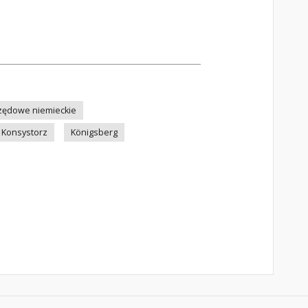
zędowe niemieckie
Konsystorz
Königsberg