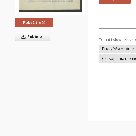
Pokaż treść
Pobierz
Temat i słowa klucz
Prusy Wschodnie
Czasopisma niemi