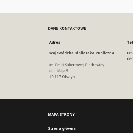
DANE KONTAKTOWE
Adres
Te
Wojewódzka Biblioteka Publiczna
089
089
im. Emilii Sukertowej-Biedrawiny
ul. 1 Maja 5
10-117 Olsztyn
MAPA STRONY
Strona główna