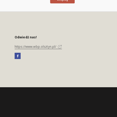
Odwiedź nas!
https://www.wbp.olsztyn.pl/