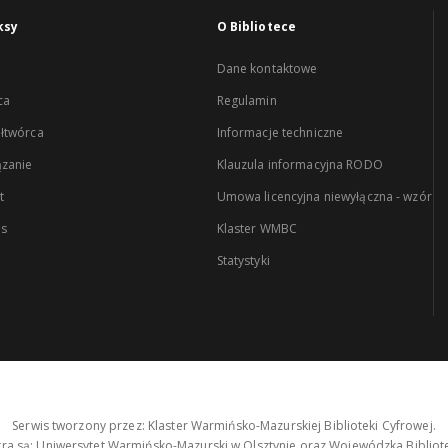
ksy
O Bibliotece
Dane kontaktowe
ca
Regulamin
łtwórca
Informacje techniczne
zanie
Klauzula informacyjna RODO
t
Umowa licencyjna niewyłączna - wzór
es
Klaster WMBC
Statystyki
Serwis tworzony przez: Klaster Warmińsko-Mazurskiej Biblioteki Cyfrowej.
tra są: Uniwersytet Warmińsko-Mazurski w Olsztynie oraz Wojewódzka Bibliote