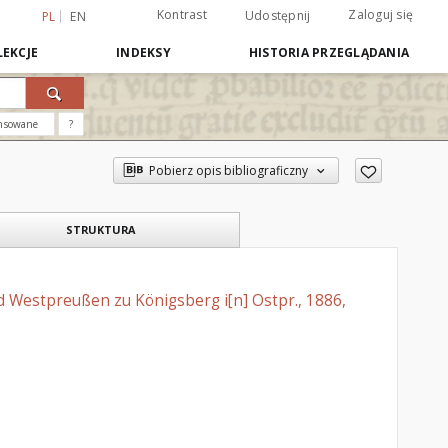
Kontrast
Zaloguj się
Udostępnij
PL
EN
EKCJE
INDEKSY
HISTORIA PRZEGLĄDANIA
nsowane
?
Pobierz opis bibliograficzny
STRUKTURA
 Westpreußen zu Königsberg i[n] Ostpr., 1886,