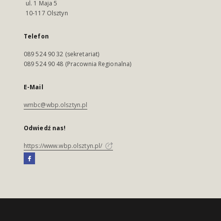
ul. 1 Maja 5
10-117 Olsztyn
Telefon
089 524 90 32 (sekretariat)
089 524 90 48 (Pracownia Regionalna)
E-Mail
wmbc@wbp.olsztyn.pl
Odwiedź nas!
https://www.wbp.olsztyn.pl/