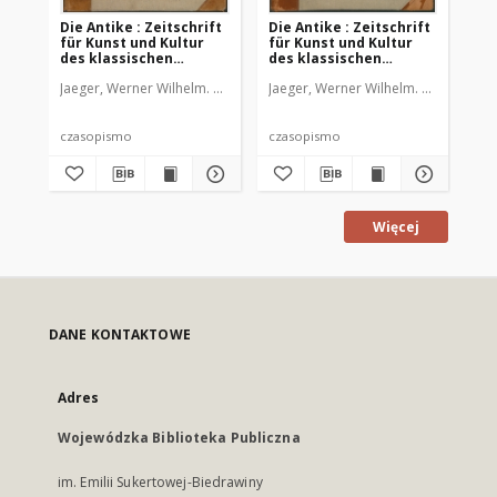
Die Antike : Zeitschrift
Die Antike : Zeitschrift
Die
für Kunst und Kultur
für Kunst und Kultur
fü
des klassischen
des klassischen
de
Altertums, 1926 Bd. 2
Altertums, 1929 Bd. 5
Alt
Jaeger, Werner Wilhelm. Red.
Jaeger, Werner Wilhelm. Red.
Jae
czasopismo
czasopismo
cz
Więcej
DANE KONTAKTOWE
Adres
Wojewódzka Biblioteka Publiczna
im. Emilii Sukertowej-Biedrawiny