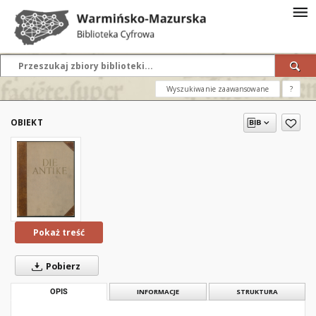
Wyszukiwanie zaawansowane
?
OBIEKT
Pokaż treść
Pobierz
OPIS
INFORMACJE
STRUKTURA