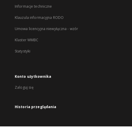
Informacje techniczne
Klauzula informacyjna RODO
Umowa licencyjna niewyłączna - wzór
Klaster WMBC
Statystyki
Konto użytkownika
Zaloguj się
Historia przeglądania