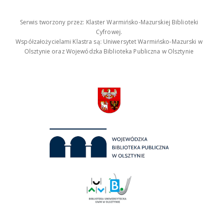
Serwis tworzony przez: Klaster Warmińsko-Mazurskiej Biblioteki
Cyfrowej.
Współzałożycielami Klastra są: Uniwersytet Warmińsko-Mazurski w
Olsztynie oraz Wojewódzka Biblioteka Publiczna w Olsztynie