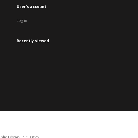
User's account
Log in
Recently viewed
lic Library in Olsztyn.