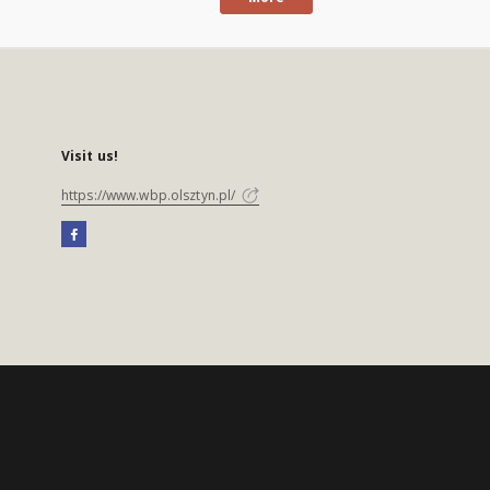
Visit us!
https://www.wbp.olsztyn.pl/