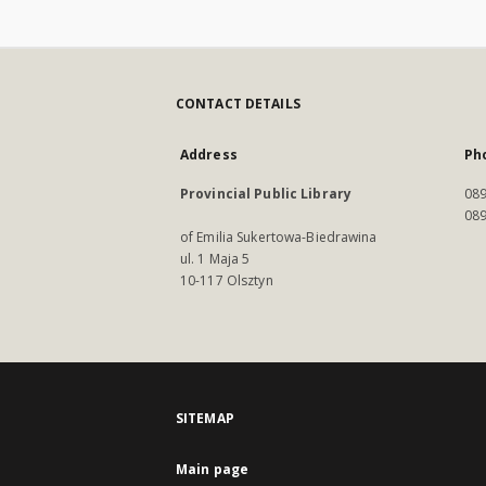
CONTACT DETAILS
Address
Ph
Provincial Public Library
089
089
of Emilia Sukertowa-Biedrawina
ul. 1 Maja 5
10-117 Olsztyn
SITEMAP
Main page