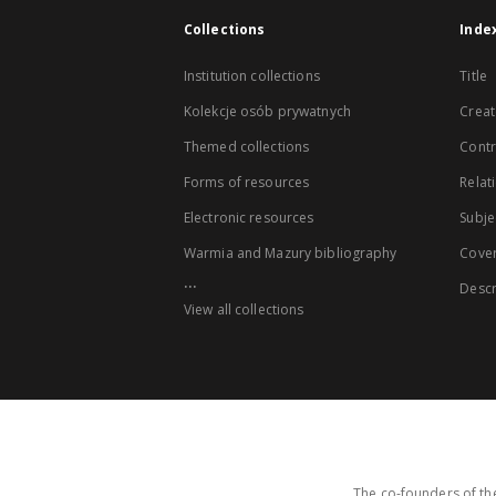
Collections
Inde
Institution collections
Title
Kolekcje osób prywatnych
Creat
Themed collections
Contr
Forms of resources
Relat
Electronic resources
Subje
Warmia and Mazury bibliography
Cove
...
Descr
View all collections
The co-founders of the