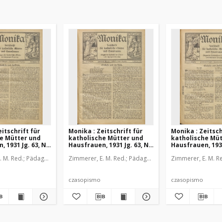
itschrift für
Monika : Zeitschrift für
Monika : Zeitsch
e Mütter und
katholische Mütter und
katholische Müt
 1931 Jg. 63, Nr.
Hausfrauen, 1931 Jg. 63, Nr.
Hausfrauen, 1931
3
4
sianeum
. M. Red.
Pädagogische Stiftung Cassianeum
Zimmerer, E. M. Red.
Pädagogische Stiftung Cassiane
Zimmerer, E. M. R
czasopismo
czasopismo