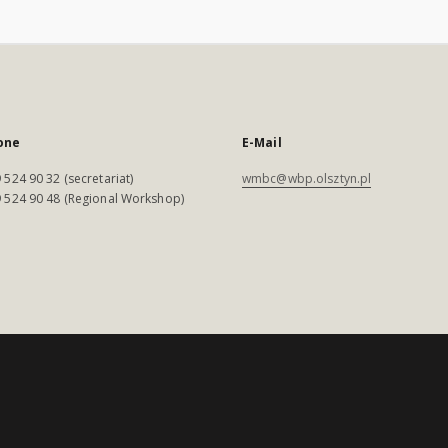
one
E-Mail
 524 90 32 (secretariat)
wmbc@wbp.olsztyn.pl
 524 90 48 (Regional Workshop)