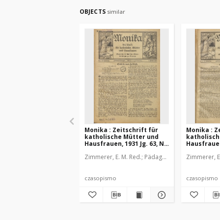
OBJECTS
similar
Monika : Zeitschrift für
Monika : Ze
katholische Mütter und
katholisch
Hausfrauen, 1931 Jg. 63, Nr.
Hausfrauen,
1
2
Zimmerer, E. M. Red.
Pädagogische Stiftung Cas
Zimmerer, E
czasopismo
czasopismo