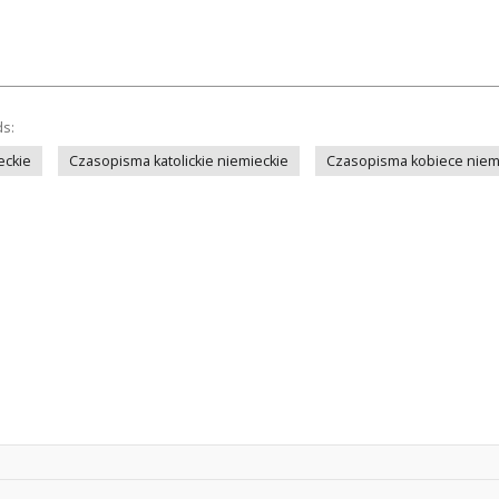
ds:
eckie
Czasopisma katolickie niemieckie
Czasopisma kobiece niem