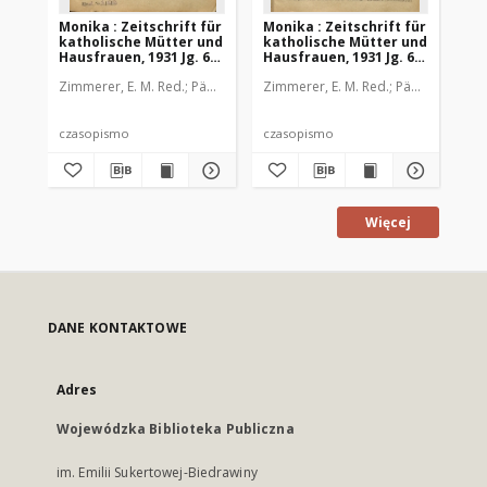
Monika : Zeitschrift für
Monika : Zeitschrift für
Mon
katholische Mütter und
katholische Mütter und
ka
Hausfrauen, 1931 Jg. 63,
Hausfrauen, 1931 Jg. 63,
Hau
Nr. 1
Nr. 2
Nr.
Zimmerer, E. M. Red.
Pädagogische Stiftung Cassianeum
Zimmerer, E. M. Red.
Pädagogische 
Zim
czasopismo
czasopismo
cz
Więcej
DANE KONTAKTOWE
Adres
Wojewódzka Biblioteka Publiczna
im. Emilii Sukertowej-Biedrawiny