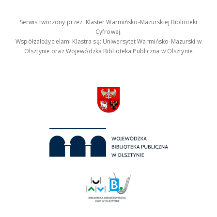
Serwis tworzony przez: Klaster Warmińsko-Mazurskiej Biblioteki
Cyfrowej.
Współzałożycielami Klastra są: Uniwersytet Warmińsko-Mazurski w
Olsztynie oraz Wojewódzka Biblioteka Publiczna w Olsztynie