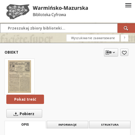
Wyszukiwanie zaawansowane
?
OBIEKT
Pokaż treść
Pobierz
OPIS
INFORMACJE
STRUKTURA