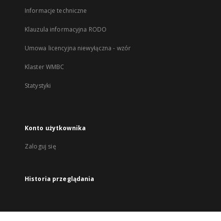
Informacje techniczne
Klauzula informacyjna RODO
Umowa licencyjna niewyłączna - wzór
Klaster WMBC
Statystyki
Konto użytkownika
Zaloguj się
Historia przeglądania