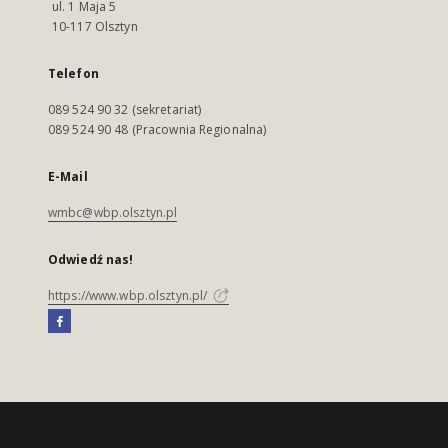
ul. 1 Maja 5
10-117 Olsztyn
Telefon
089 524 90 32 (sekretariat)
089 524 90 48 (Pracownia Regionalna)
E-Mail
wmbc@wbp.olsztyn.pl
Odwiedź nas!
https://www.wbp.olsztyn.pl/