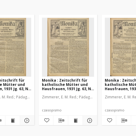
itschrift für
Monika : Zeitschrift für
Monika : Zeitsch
e Mütter und
katholische Mütter und
katholische Müt
 1931 Jg. 63, Nr.
Hausfrauen, 1931 Jg. 63, Nr.
Hausfrauen, 1931
3
4
sianeum
. M. Red.
Pädagogische Stiftung Cassianeum
Zimmerer, E. M. Red.
Pädagogische Stiftung Cassiane
Zimmerer, E. M. R
czasopismo
czasopismo