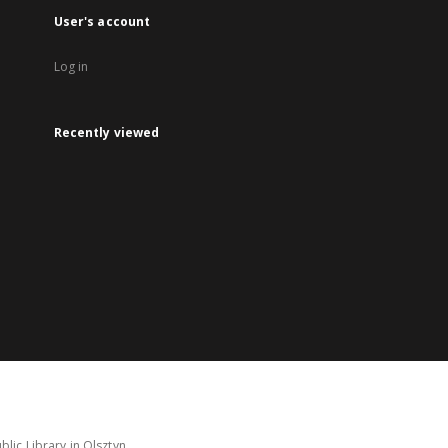
User's account
Log in
Recently viewed
lic Library in Olsztyn.