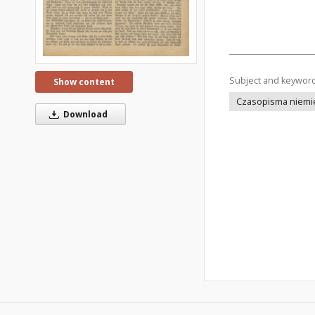
Subject and keywor
Show content
Czasopisma niemi
Download