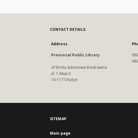
CONTACT DETAILS
Address
Ph
Provincial Public Library
089
089
of Emilia Sukertowa-Biedrawina
ul. 1 Maja 5
10-117 Olsztyn
SITEMAP
Main page