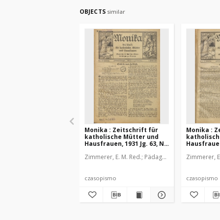
OBJECTS
similar
Monika : Zeitschrift für
Monika : Ze
katholische Mütter und
katholisch
Hausfrauen, 1931 Jg. 63, Nr.
Hausfrauen,
1
2
Zimmerer, E. M. Red.
Pädagogische Stiftung Cas
Zimmerer, E
czasopismo
czasopismo