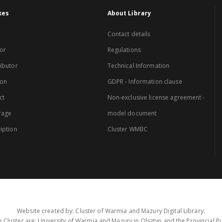
xes
About Library
Contact details
or
Regulations
ibutor
Technical Information
ion
GDPR - Information clause
ct
Non-exclusive license agreement -
rage
model document
iption
Cluster WMBC
Website created by: Cluster of Warmia and Mazury Digital Library.
 Cluster are: University of Warmia and Mazury in Olsztyn and the Provincial Pub