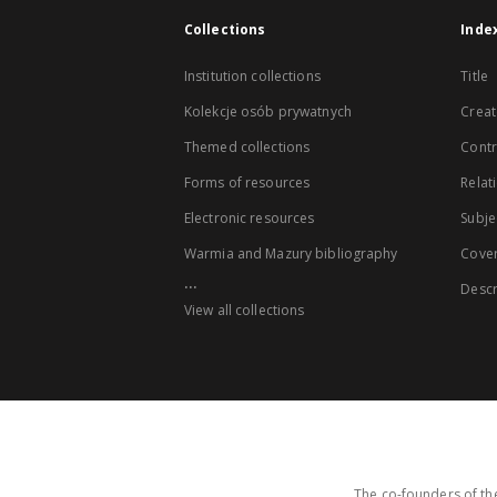
Collections
Inde
Institution collections
Title
Kolekcje osób prywatnych
Creat
Themed collections
Contr
Forms of resources
Relat
Electronic resources
Subje
Warmia and Mazury bibliography
Cove
...
Descr
View all collections
The co-founders of the