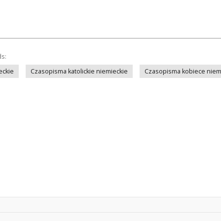
ds:
eckie
Czasopisma katolickie niemieckie
Czasopisma kobiece niem