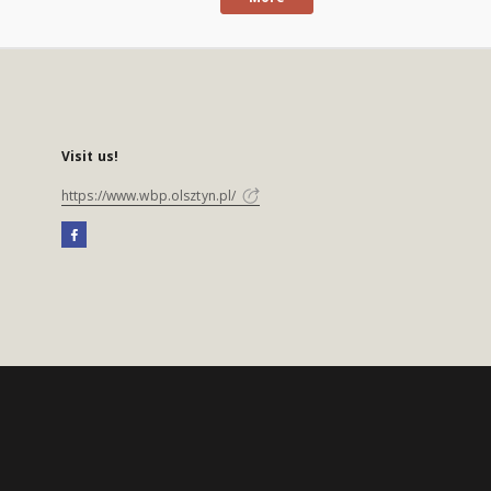
Visit us!
https://www.wbp.olsztyn.pl/