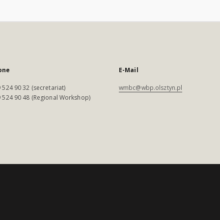
one
E-Mail
 524 90 32 (secretariat)
wmbc@wbp.olsztyn.pl
 524 90 48 (Regional Workshop)