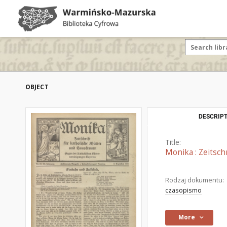
OBJECT
DESCRIPT
Title:
Monika : Zeitsch
Rodzaj dokumentu:
czasopismo
More