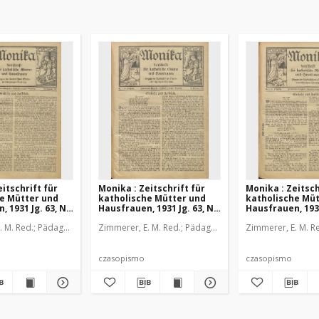
itschrift für
Monika : Zeitschrift für
Monika : Zeitsch
e Mütter und
katholische Mütter und
katholische Müt
 1931 Jg. 63, Nr.
Hausfrauen, 1931 Jg. 63, Nr.
Hausfrauen, 1931
3
4
sianeum
. M. Red.
Pädagogische Stiftung Cassianeum
Zimmerer, E. M. Red.
Pädagogische Stiftung Cassiane
Zimmerer, E. M. R
czasopismo
czasopismo