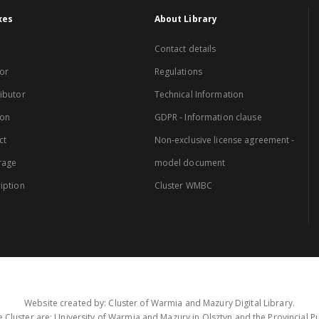
xes
About Library
Contact details
or
Regulations
ibutor
Technical Information
ion
GDPR - Information clause
ct
Non-exclusive license agreement -
rage
model document
iption
Cluster WMBC
Website created by: Cluster of Warmia and Mazury Digital Library.
 Cluster are: University of Warmia and Mazury in Olsztyn and the Provincial Pub