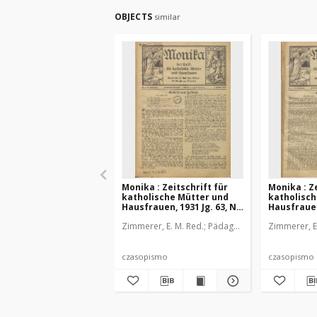
OBJECTS
similar
Monika : Zeitschrift für
Monika : Ze
katholische Mütter und
katholisch
Hausfrauen, 1931 Jg. 63, Nr.
Hausfrauen,
1
2
Zimmerer, E. M. Red.
Pädagogische Stiftung Cas
Zimmerer, E
czasopismo
czasopismo