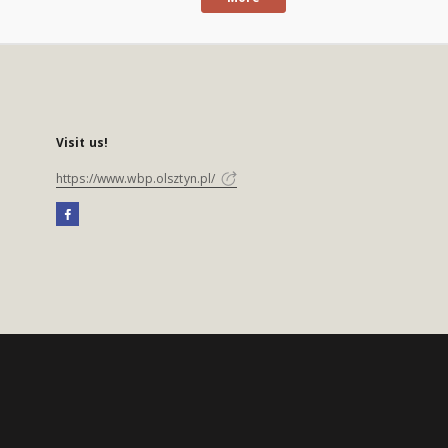
Visit us!
https://www.wbp.olsztyn.pl/