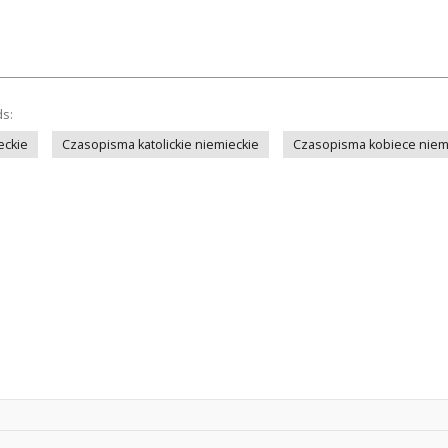
ds:
eckie
Czasopisma katolickie niemieckie
Czasopisma kobiece niem