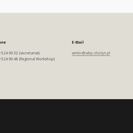
one
E-Mail
 524 90 32 (secretariat)
wmbc@wbp.olsztyn.pl
 524 90 48 (Regional Workshop)