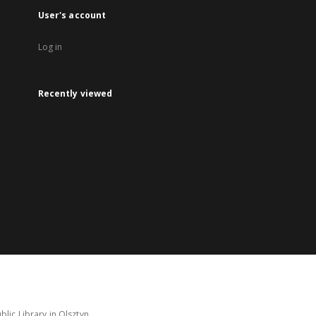
User's account
Log in
Recently viewed
lic Library in Olsztyn.