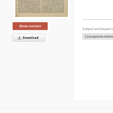
Show content
Subject and keywor
Czasopisma niemi
Download