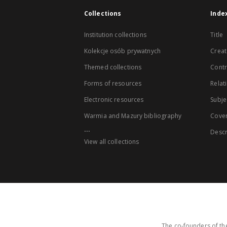
Collections
Inde
Institution collections
Title
Kolekcje osób prywatnych
Creat
Themed collections
Contr
Forms of resources
Relat
Electronic resources
Subje
Warmia and Mazury bibliography
Cove
...
Descr
View all collections
The co-founders of the