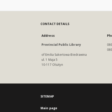
CONTACT DETAILS
Address
Ph
Provincial Public Library
089
089
of Emilia Sukertowa-Biedrawina
ul. 1 Maja 5
10-117 Olsztyn
SITEMAP
Main page