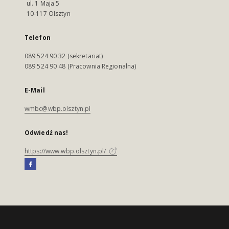
ul. 1 Maja 5
10-117 Olsztyn
Telefon
089 524 90 32 (sekretariat)
089 524 90 48 (Pracownia Regionalna)
E-Mail
wmbc@wbp.olsztyn.pl
Odwiedź nas!
https://www.wbp.olsztyn.pl/