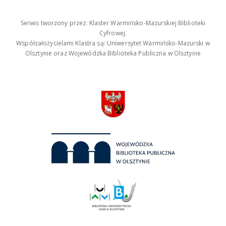
Serwis tworzony przez: Klaster Warmińsko-Mazurskiej Biblioteki
Cyfrowej.
Współzałożycielami Klastra są: Uniwersytet Warmińsko-Mazurski w
Olsztynie oraz Wojewódzka Biblioteka Publiczna w Olsztynie