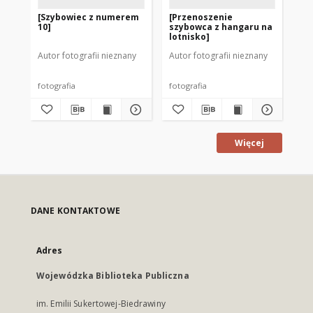
[Szybowiec z numerem
[Przenoszenie
[L
10]
szybowca z hangaru na
Sz
lotnisko]
Tę
Są
Autor fotografii nieznany
Autor fotografii nieznany
Aut
fotografia
fotografia
fot
Więcej
DANE KONTAKTOWE
Adres
Wojewódzka Biblioteka Publiczna
im. Emilii Sukertowej-Biedrawiny