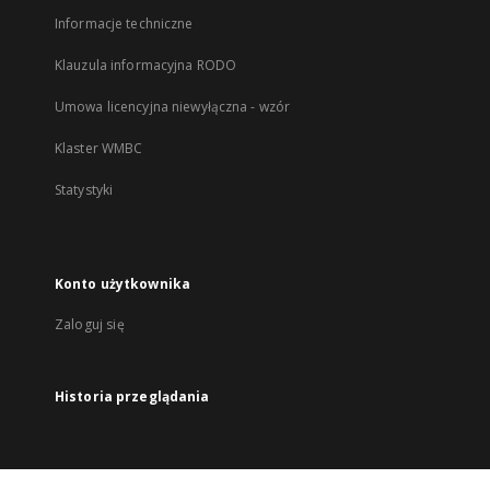
Informacje techniczne
Klauzula informacyjna RODO
Umowa licencyjna niewyłączna - wzór
Klaster WMBC
Statystyki
Konto użytkownika
Zaloguj się
Historia przeglądania