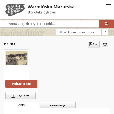
Wyszukiwanie zaawansowane
?
OBIEKT
Pokaż treść
Pobierz
OPIS
INFORMACJE