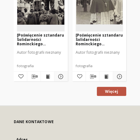
[Poświęcenie sztandaru
[Poświęcenie sztandaru
[P
Solidarności
Solidarności
So
Rominckiego
Rominckiego
Ro
Kombinatu Rolnego na
Kombinatu Rolnego na
Ko
Autor fotografii nieznany
Autor fotografii nieznany
Aut
placu Zwycięstwa w
placu Zwycięstwa w
pl
Gołdapi. 26.04.1981 r. 4]
Gołdapi. 26.04.1981 r. 3]
Goł
fotografia
fotografia
fot
Więcej
DANE KONTAKTOWE
Adres