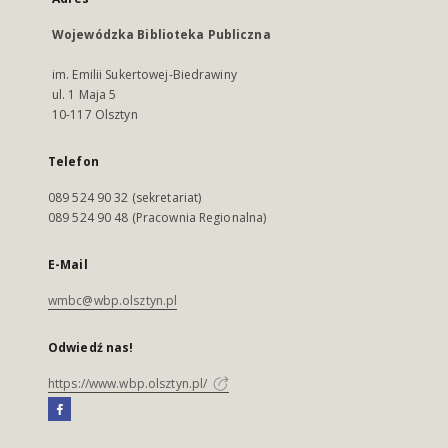
Wojewódzka Biblioteka Publiczna
im. Emilii Sukertowej-Biedrawiny
ul. 1 Maja 5
10-117 Olsztyn
Telefon
089 524 90 32 (sekretariat)
089 524 90 48 (Pracownia Regionalna)
E-Mail
wmbc@wbp.olsztyn.pl
Odwiedź nas!
https://www.wbp.olsztyn.pl/