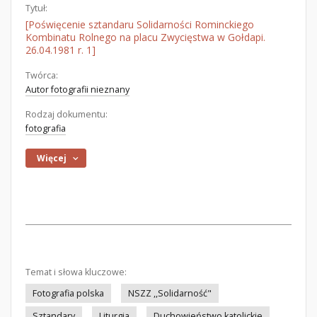
Tytuł:
[Poświęcenie sztandaru Solidarności Rominckiego
Kombinatu Rolnego na placu Zwycięstwa w Gołdapi.
26.04.1981 r. 1]
Twórca:
Autor fotografii nieznany
Rodzaj dokumentu:
fotografia
Więcej
Temat i słowa kluczowe:
Fotografia polska
NSZZ ,,Solidarność"
Sztandary
Liturgia
Duchowieństwo katolickie