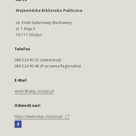
Wojewódzka Biblioteka Publiczna
im. Emilii Sukertowej-Biedrawiny
ul. 1 Maja 5
10-117 Olsztyn
Telefon
089 524 90 32 (sekretariat)
089 524 90 48 (Pracownia Regionalna)
E-Mail
wmbc@wbp.olsztyn.pl
Odwiedź nas!
https://www.wbp.olsztyn.pl/