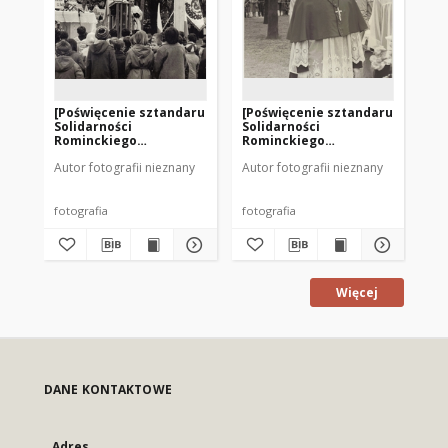
[Poświęcenie sztandaru
[Poświęcenie sztandaru
[P
Solidarności
Solidarności
So
Rominckiego
Rominckiego
Ro
Kombinatu Rolnego na
Kombinatu Rolnego na
Ko
Autor fotografii nieznany
Autor fotografii nieznany
Aut
placu Zwycięstwa w
placu Zwycięstwa w
pl
Gołdapi. 26.04.1981 r. 4]
Gołdapi. 26.04.1981 r. 3]
Goł
fotografia
fotografia
fot
Więcej
DANE KONTAKTOWE
Adres