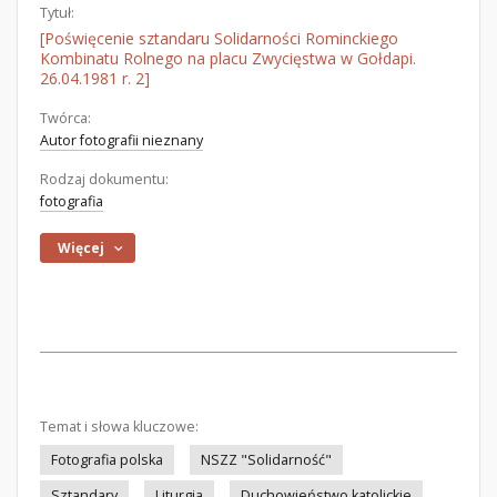
Tytuł:
[Poświęcenie sztandaru Solidarności Rominckiego
Kombinatu Rolnego na placu Zwycięstwa w Gołdapi.
26.04.1981 r. 2]
Twórca:
Autor fotografii nieznany
Rodzaj dokumentu:
fotografia
Więcej
Temat i słowa kluczowe:
Fotografia polska
NSZZ "Solidarność"
Sztandary
Liturgia
Duchowieństwo katolickie