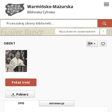
Wyszukiwanie zaawansowane
?
OBIEKT
Pokaż treść
Pobierz
OPIS
INFORMACJE