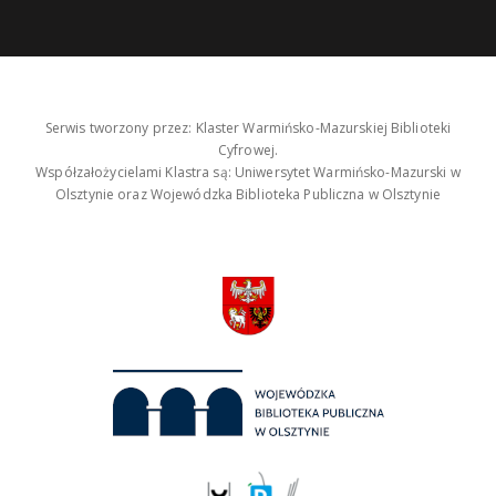
Serwis tworzony przez: Klaster Warmińsko-Mazurskiej Biblioteki
Cyfrowej.
Współzałożycielami Klastra są: Uniwersytet Warmińsko-Mazurski w
Olsztynie oraz Wojewódzka Biblioteka Publiczna w Olsztynie