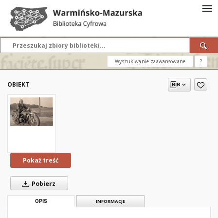
Wyszukiwanie zaawansowane
?
OBIEKT
Pokaż treść
Pobierz
OPIS
INFORMACJE