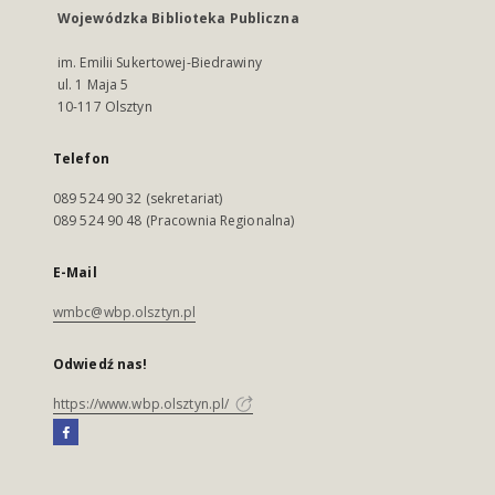
Wojewódzka Biblioteka Publiczna
im. Emilii Sukertowej-Biedrawiny
ul. 1 Maja 5
10-117 Olsztyn
Telefon
089 524 90 32 (sekretariat)
089 524 90 48 (Pracownia Regionalna)
E-Mail
wmbc@wbp.olsztyn.pl
Odwiedź nas!
https://www.wbp.olsztyn.pl/