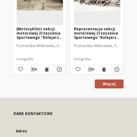
[Motocykliści sekcji
Reprezentacja sekcji
[R
motorowej Zrzeszenia
motorowej Zrzeszenia
mo
Sportowego "Kolejarz"
Sportowego "Kolejarz"
Sp
Olsztyn. 2]
Olsztyn na rajdzie w
Ol
Poznańska-Witkowska, Anna. Fot.
Poznańska-Witkowska, Anna. Fot.
Poz
Radomiu. 1
Ra
fotografia
fotografia
fot
Więcej
DANE KONTAKTOWE
Adres