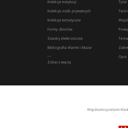
Kolekcje instytucji
Tytuł
Kolekcje osób prywatnych
Twór
Kolekcje tematyczne
Wspó
Formy zbiorów
Powią
Zasoby elektroniczne
Tema
Bibliografia Warmii i Mazur
Zakr
...
Opis
Zobacz więcej
Współzałożycielami Klas