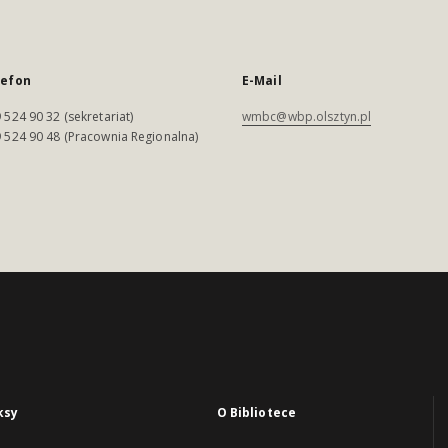
lefon
E-Mail
 524 90 32 (sekretariat)
wmbc@wbp.olsztyn.pl
 524 90 48 (Pracownia Regionalna)
ksy
O Bibliotece