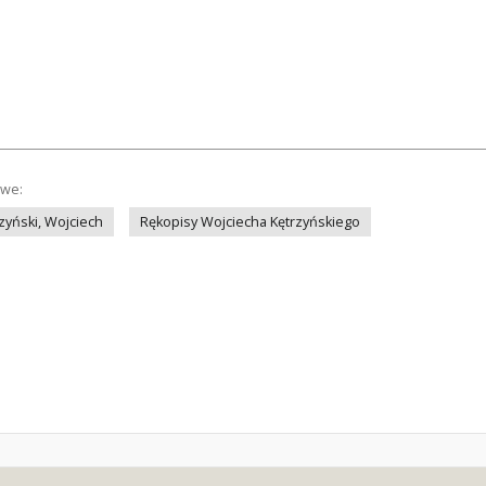
owe:
zyński, Wojciech
Rękopisy Wojciecha Kętrzyńskiego