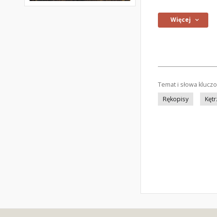
Więcej
Temat i słowa klucz
Rękopisy
Kętr