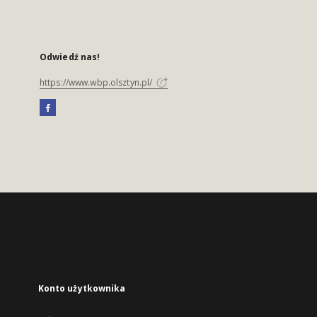
Odwiedź nas!
https://www.wbp.olsztyn.pl/
Konto użytkownika