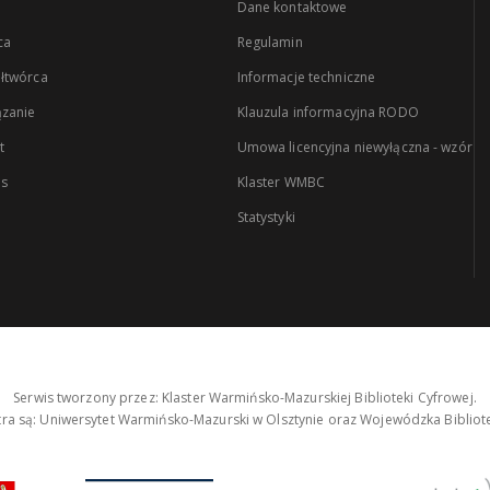
Dane kontaktowe
ca
Regulamin
łtwórca
Informacje techniczne
zanie
Klauzula informacyjna RODO
t
Umowa licencyjna niewyłączna - wzór
es
Klaster WMBC
Statystyki
Serwis tworzony przez: Klaster Warmińsko-Mazurskiej Biblioteki Cyfrowej.
tra są: Uniwersytet Warmińsko-Mazurski w Olsztynie oraz Wojewódzka Bibliote