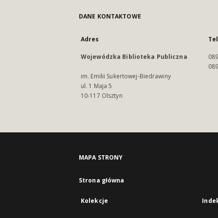
DANE KONTAKTOWE
Adres
Te
Wojewódzka Biblioteka Publiczna
089
089
im. Emilii Sukertowej-Biedrawiny
ul. 1 Maja 5
10-117 Olsztyn
MAPA STRONY
Strona główna
Kolekcje
Inde