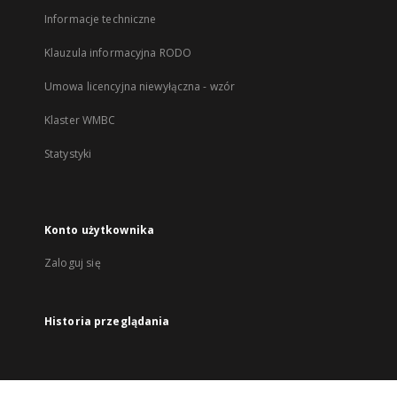
Informacje techniczne
Klauzula informacyjna RODO
Umowa licencyjna niewyłączna - wzór
Klaster WMBC
Statystyki
Konto użytkownika
Zaloguj się
Historia przeglądania