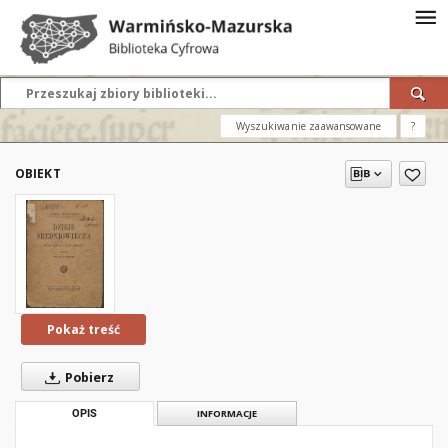
Wyszukiwanie zaawansowane
?
OBIEKT
Pokaż treść
Pobierz
OPIS
INFORMACJE