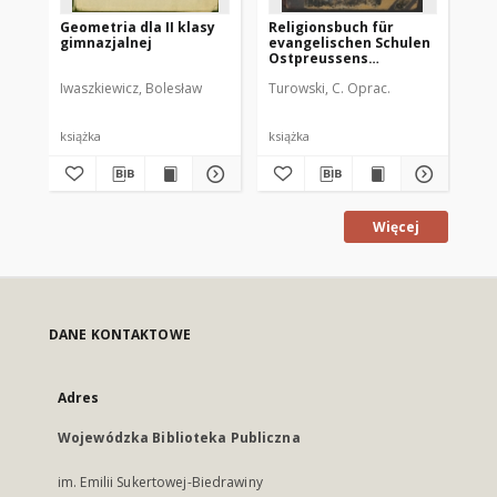
Geometria dla II klasy
Religionsbuch für
Re
gimnazjalnej
evangelischen Schulen
ev
Ostpreussens
Os
bearbeitet zu C.
be
Iwaszkiewicz, Bolesław
Turowski, C. Oprac.
Tur
Turowski. [1]
Tu
książka
książka
ksi
Więcej
DANE KONTAKTOWE
Adres
Wojewódzka Biblioteka Publiczna
im. Emilii Sukertowej-Biedrawiny