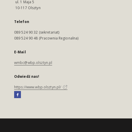
ul. 1 Maja 5
10-117 Olsztyn
Telefon
089 524 90 32 (sekretariat)
089 524 90 48 (Pracownia Regionalna)
E-Mail
wmbc@wbp.olsztyn.pl
Odwiedź nas!
https://www.wbp.olsztyn.pl/