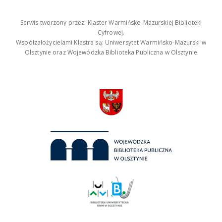
Serwis tworzony przez: Klaster Warmińsko-Mazurskiej Biblioteki
Cyfrowej.
Współzałożycielami Klastra są: Uniwersytet Warmińsko-Mazurski w
Olsztynie oraz Wojewódzka Biblioteka Publiczna w Olsztynie