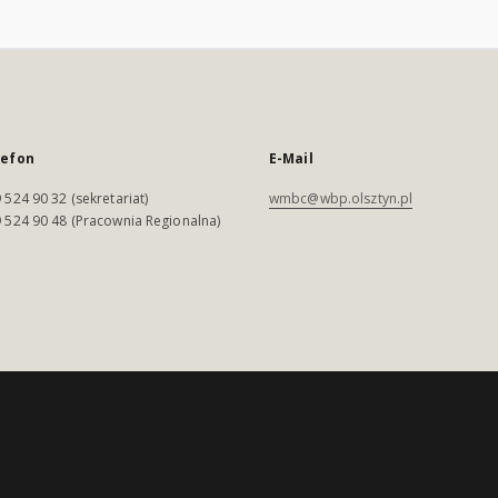
lefon
E-Mail
 524 90 32 (sekretariat)
wmbc@wbp.olsztyn.pl
 524 90 48 (Pracownia Regionalna)