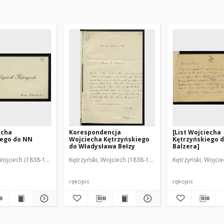
echa
Korespondencja
[List Wojciecha
iego do NN
Wojciecha Kętrzyńskiego
Kętrzyńskiego 
do Władysława Bełzy
Balzera]
Wojciech (1838-1918)
Kętrzyński, Wojciech (1838-1918)
Kętrzyński, Wojci
rękopis
rękopis