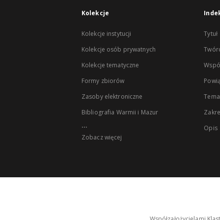
Kolekcje
Inde
Kolekcje instytucji
Tytuł
Kolekcje osób prywatnych
Twór
Kolekcje tematyczne
Wspó
Formy zbiorów
Powią
Zasoby elektroniczne
Tema
Bibliografia Warmii i Mazur
Zakr
...
Opis
Zobacz więcej
Współzałożycielami Klas