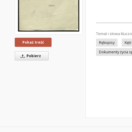
Temat i słowa klucz
Pokaż treść
Rękopisy
Kętr
Dokumenty życia 
Pobierz