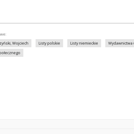
owe:
zyński, Wojciech
Listy polskie
Listy niemieckie
Wydawnictwa
społecznego