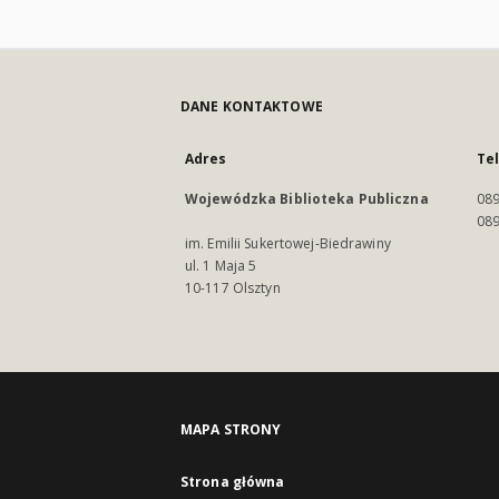
DANE KONTAKTOWE
Adres
Te
Wojewódzka Biblioteka Publiczna
089
089
im. Emilii Sukertowej-Biedrawiny
ul. 1 Maja 5
10-117 Olsztyn
MAPA STRONY
Strona główna